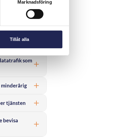
Marknadsföring
ckligt tydlig
ellit
Tillåt alla
te besvarats
datatrafik som
 minderårig
er tjänsten
e bevisa