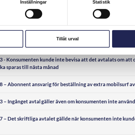
Inställningar
Statistik
 Prisinformation om fria samtal och sms inom EU var tillrä
– Konsumenten betalningsskyldig vid uppkoppling mot sat
Tillåt urval
 Konsumenten kunde inte visa att samtal till utlandet in
- Konsumenten kunde inte bevisa att det avtalats om att 
ska sparas till nästa månad
– Abonnent ansvarig för beställning av extra mobilsurf av
– Ingånget avtal gäller även om konsumenten inte använd
– Det skriftliga avtalet gällde när konsumenten inte kund