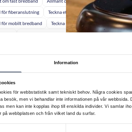
t om fast bredband
Allmänt om fiberdragning
Allmänt om
l för fiberanslutning
Teckna ett nytt avtal för mobiltelefoni
l för mobilt bredband
Teckna ett nytt avtal för fast bredband
 för tv
Teckna nytt avtal för fast telefoni
Betalning av en f
l tjänst
Betalning av en fast tjänst
Betalning av ett tv-a
st
Fel eller avbrott på en fast tjänst
Fel eller störningar på
Information
fiberkabel
Avsluta ett avtal om fiberdragning
Avsluta eller 
 Ingen rätt till ersättning för inkassokostnader när opera
cookies
adress
kies för webbstatistik samt tekniskt behov. Några cookies sparas
ta besök, men vi behandlar inte informationen på vår webbsida.
 Betalningsskyldig för flera tusen sms som skickats unde
s men kan inte kopplas ihop till enskilda individer. Vi samlar iho
 på webbplatsen och från vilket land du surfar.
– Abonnent ansvarig när minderårig låst upp utlandsspärr 