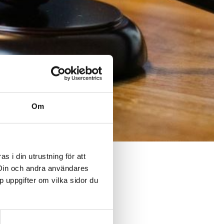
 mobilt bredband
iberanslutning
bonnemang
 ditt tv-abonnemang
Om
ändra ett avtal
tören skickat
 i din utrustning för att
 Din och andra användares
r några dagar
p uppgifter om vilka sidor du
för surf