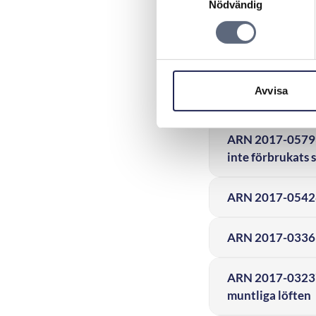
Nödvändig
ARN 2017-12444 -
ARN 2017-10514 
Avvisa
ARN 2017-06273 –
ARN 2017-05793 
inte förbrukats 
ARN 2017-05428 
ARN 2017-03363 
ARN 2017-03237 
muntliga löften