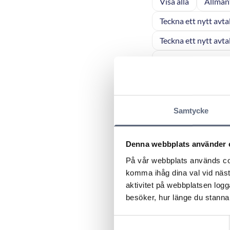
Visa alla
Allmän
Teckna ett nytt avta
Teckna ett nytt avta
Teckna ett nytt avtal
Betalning av en mobi
Fel på en mobil tjän
Samtycke
Fel eller avbrott på 
ARN 2018-01274 –
Denna webbplats använder 
fakturor till fel 
På vår webbplats används coo
komma ihåg dina val vid näs
ARN 2018-00054 –
aktivitet på webbplatsen logga
besöker, hur länge du stannar
ARN 2017-12973 
Samtyckesval