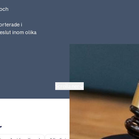
 och
rterade i
eslut inom olika
Scrolla ner
r