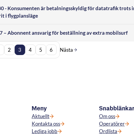
- Konsumenten är betalningsskyldig för datatrafik trots
it i flygplansläge
– Abonnent ansvarig för beställning av extra mobilsurf
1
2
3
4
5
6
Nästa
Meny
Snabblänka
Aktuellt
Om oss
Kontakta oss
Operatörer
Lediga jobb
Ordlista