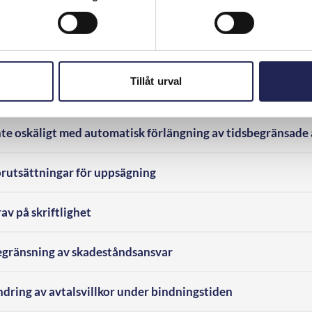
ryck såsom ”Fastpris” och ”Ring så mycket du orkar” ansåg
Tillåt urval
llkor om prishöjningar oskäliga mot konsument
te oskäligt med automatisk förlängning av tidsbegränsade 
rutsättningar för uppsägning
v på skriftlighet
gränsning av skadeståndsansvar
dring av avtalsvillkor under bindningstiden