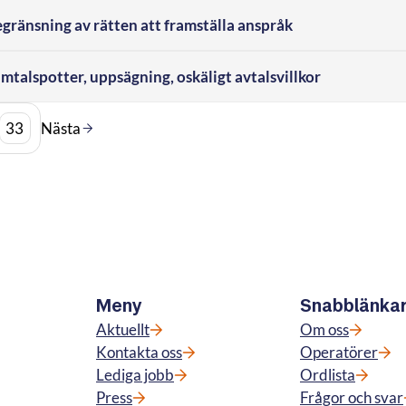
ränsning av rätten att framställa anspråk
talspotter, uppsägning, oskäligt avtalsvillkor
33
Nästa
Meny
Snabblänka
Aktuellt
Om oss
Kontakta oss
Operatörer
Lediga jobb
Ordlista
Press
Frågor och svar