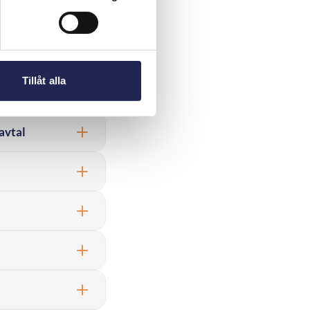
s vara
Tillåt alla
avtal