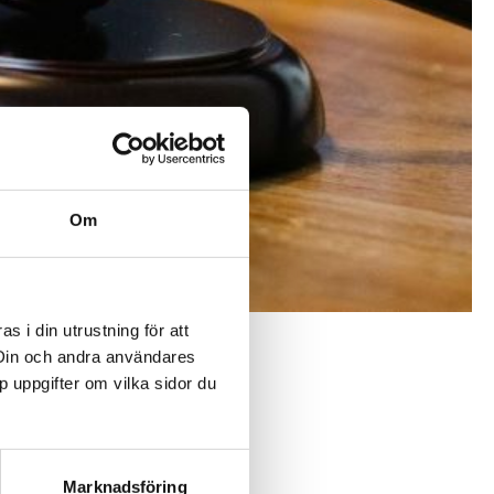
 mobilt bredband
iberanslutning
bonnemang
 ditt tv-abonnemang
Om
ändra ett avtal
 i din utrustning för att
 Din och andra användares
p uppgifter om vilka sidor du
 vid obetald
Marknadsföring