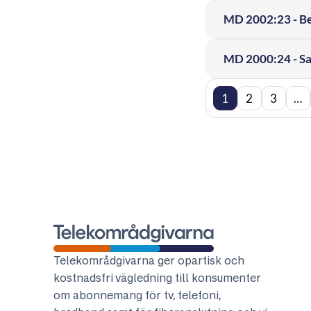
MD 2002:23 - Beg
MD 2000:24 - Sam
1
2
3
…
Telekområdgivarna
Telekområdgivarna ger opartisk och
kostnadsfri vägledning till konsumenter
om abonnemang för tv, telefoni,