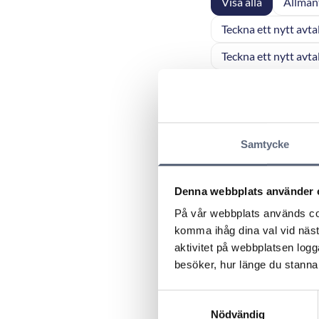
Visa alla
Allmän
Teckna ett nytt avta
Teckna ett nytt avta
Teckna ett nytt avtal
Betalning av en mobi
Fel på en mobil tjän
Samtycke
Fel eller avbrott på 
Denna webbplats använder 
MD 2012:4 - Fråg
På vår webbplats används coo
kombinationserb
komma ihåg dina val vid näs
aktivitet på webbplatsen logga
MD 2011:26 - Int
besöker, hur länge du stannar
räkning för inne
Samtyckesval
MD 2011:24 – Vi
Nödvändig