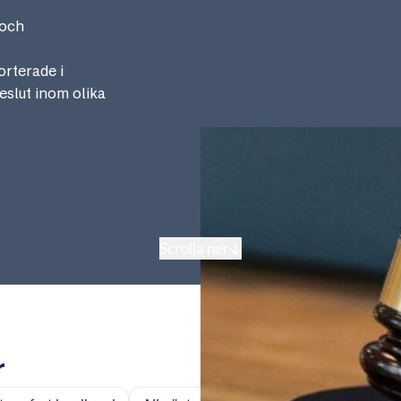
 och
rterade i
eslut inom olika
Scrolla ner
r