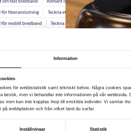
t om fast bredband
Allmänt om fiberdragning
Allmänt om
l för fiberanslutning
Teckna ett nytt avtal för mobiltelefoni
l för mobilt bredband
Teckna ett nytt avtal för fast bredband
 för tv
Teckna nytt avtal för fast telefoni
Betalning av en f
l tjänst
Betalning av en fast tjänst
Betalning av ett tv-a
st
Fel eller avbrott på en fast tjänst
Fel eller störningar på
Information
fiberkabel
Avsluta ett avtal om fiberdragning
Avsluta eller 
cookies
a om vilseledande och otillbörlig marknadsföring vid
kies för webbstatistik samt tekniskt behov. Några cookies sparas
judanden rörande mobiltelefoni
ta besök, men vi behandlar inte informationen på vår webbsida.
s men kan inte kopplas ihop till enskilda individer. Vi samlar iho
e oskäligt villkor att operatören får stänga av abonnemang
 på webbplatsen och från vilket land du surfar.
hålls- och betalsamtalstjänster
lseledande marknadsföring om bland annat rot-avdrag
Inställningar
Statistik