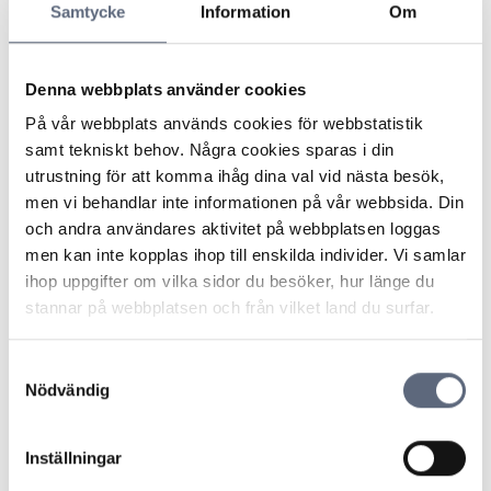
Samtycke
Information
Om
Fel eller avbrott på fiberkabel
Avsluta ett avtal om fiberdragning
Denna webbplats använder cookies
Avsluta eller ändra ett avtal
På vår webbplats används cookies för webbstatistik
samt tekniskt behov. Några cookies sparas i din
ARN 2023-04291 - Avtalsvillkor om
utrustning för att komma ihåg dina val vid nästa besök,
följdskador ansågs oskäliga
men vi behandlar inte informationen på vår webbsida. Din
och andra användares aktivitet på webbplatsen loggas
men kan inte kopplas ihop till enskilda individer. Vi samlar
ARN 2022-23336 – Rätt till skälig ersättning
ihop uppgifter om vilka sidor du besöker, hur länge du
för skada som orsakats av försummelse
stannar på webbplatsen och från vilket land du surfar.
ARN 2022-05598 – Leverantören har rätt
Samtyckesval
att avhjälpa ett fel och därmed undvika
Nödvändig
andra felpåföljder
Inställningar
ARN 2022-00160 – Ingen rätt att häva när
leverantören avhjälpt fel