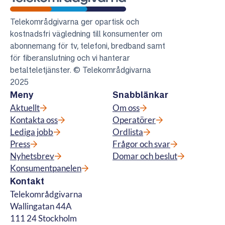
Telekområdgivarna
Telekområdgivarna ger opartisk och
kostnadsfri vägledning till konsumenter om
abonnemang för tv, telefoni, bredband samt
för fiberanslutning och vi hanterar
betalteletjänster. © Telekområdgivarna
2025
Meny
Snabblänkar
Aktuellt
Om oss
Kontakta oss
Operatörer
Lediga jobb
Ordlista
Press
Frågor och svar
Nyhetsbrev
Domar och beslut
Konsumentpanelen
Kontakt
Telekområdgivarna
Wallingatan 44A
111 24 Stockholm