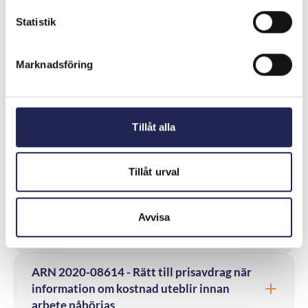
Statistik
ARN 2021-10104 – Begärt pris för
reparation av fibern var skäligt
Marknadsföring
ARN 2020-21466 – Skadestånd för skada på
konsumenten tillhörig egendom
Tillåt alla
ARN 2020-21152 – Rätt till ersättning för
mobilt bredband vid försening
Tillåt urval
ARN 2020-12133 – Skäligt pris för
teknikerbesök när konsumenten inte kan
Avvisa
visa fel i fiberleveransen
ARN 2020-08614 - Rätt till prisavdrag när
information om kostnad uteblir innan
arbete påbörjas