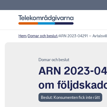
Telekområdgivarna
Hem
/
Domar och beslut
/
ARN 2023-04291 – Avtalsvill
Domar och beslut
ARN 2023-042
om följdskad
Beslut:
Konsumenten fick inte rätt