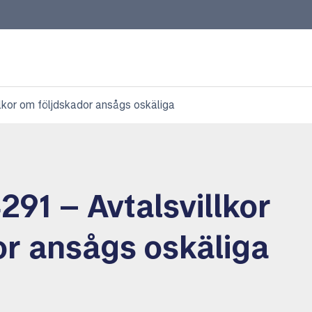
kor om följdskador ansågs oskäliga
91 – Avtalsvillkor
or ansågs oskäliga