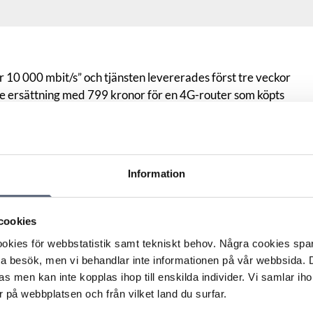
r 10 000 mbit/s” och tjänsten levererades först tre veckor
e ersättning med 799 kronor för en 4G-router som köpts
under dröjsmålet.
ning till avtalsvillkoren.
t avtalsbrott då tjänsten inte levererats i tid och att ett
ga regler kan ge rätt till ersättning för den skada som
Information
ratören hänvisade till för ansvarsfrihet skapade en
nsumentens nackdel. Enligt villkoret hade konsumenten inte
cookies
till exempel extra kostnader eller annan följdskada.
kies för webbstatistik samt tekniskt behov. Några cookies sparas
r som operatören tillhandahöll är av största vikt för att en
ta besök, men vi behandlar inte informationen på vår webbsida.
göra sina skyldigheter i samhället och att det därför var
s men kan inte kopplas ihop till enskilda individer. Vi samlar iho
 tillhandahölls korrekt och utan förseningar. ARN ansåg att
 på webbplatsen och från vilket land du surfar.
riskrev företaget från ansvar för följdskador vid