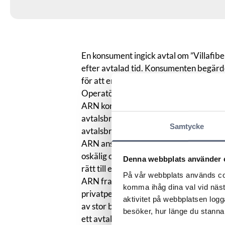
En konsument ingick avtal om ”Villafibe
efter avtalad tid. Konsumenten begärd
för att ersätta internettuppkopplingen 
Operatören nekade ersättning med hänvis
ARN konstaterade först att det förelåg et
avtalsbrott enligt allmänna avtalsrättsli
Samtycke
avtalsbrottet medfört.
ARN ansåg att det avtalsvillkor som ope
oskälig obalans mellan parterna till ko
Denna webbplats använder 
rätt till ersättning för indirekt skada, 
På vår webbplats används coo
ARN framhöll att tillgång till de tjänste
komma ihåg dina val vid näs
privatperson ska kunna fungera och full
aktivitet på webbplatsen logga
av stor betydelse att avtalade tjänster
besöker, hur länge du stannar
ett avtalsvillkor som reservationslöst f