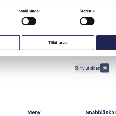
kas med stöd av 36 § avtalslagen och därmed lämnas utan
Inställningar
Statistik
att en konsument i princip kan ha rätt till ersättning för
inskränkt rätt, utan enligt allmänna skadeståndsrättsliga
dit en skada också ”begränsa skadan”.
l inte begränsat skadan och avslog därför konsumentens
Tillåt urval
Skriv ut sidan
n
Meny
Snabblänka