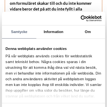
om formuläret skakar till och du inte kommer
vidare beror det på att du inte fyllt i alla
obligatoriska fält.
Vad gäller din fråga?
Samtycke
Information
Om
Välj område som bäst beskriver din fråga
nedan:
Denna webbplats använder cookies
På vår webbplats används cookies för webbstatistik
Område
*
samt tekniskt behov. Några cookies sparas i din
utrustning för att komma ihåg dina val vid nästa besök,
men vi behandlar inte informationen på vår webbsida. Din
Tv/Telefoni/Bredband
och andra användares aktivitet på webbplatsen loggas
Frågor som rör ditt abonnemang
men kan inte kopplas ihop till enskilda individer. Vi samlar
ihop uppgifter om vilka sidor du besöker, hur länge du
stannar på webbplatsen och från vilket land du surfar.
Betalteletjänster/Förmedlade/
Övriga tjänster på din mobilfaktura