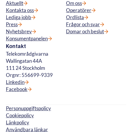
Aktuellt
Om oss
Kontakta oss
Operatörer
Lediga jobb
Ordlista
Press
Frågor och svar
Nyhetsbrev
Domar och beslut
Konsumentpanelen
Kontakt
Telekområdgivarna
Wallingatan 44A
111 24 Stockholm
Orgnr: 556699-9339
Linkedin
Facebook
Personuppgiftspolicy
Cookiepolicy
Länkpolicy
Användbara länkar