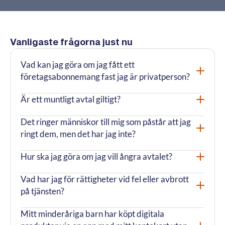
Vanligaste frågorna just nu
Vad kan jag göra om jag fått ett
Visa/dö
företagsabonnemang fast jag är privatperson?
Är ett muntligt avtal giltigt?
Visa/dö
Det ringer människor till mig som påstår att jag
Visa/dö
ringt dem, men det har jag inte?
Hur ska jag göra om jag vill ångra avtalet?
Visa/dö
Vad har jag för rättigheter vid fel eller avbrott
Visa/dö
på tjänsten?
Mitt minderåriga barn har köpt digitala