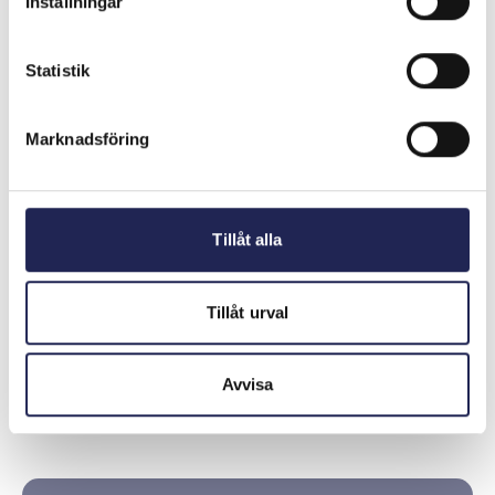
Inställningar
Statistik
Marknadsföring
Tillåt alla
Våra anslutna operatörer
Operatörer och leverantörer som samarbetar med
Tillåt urval
Telekområdgivarna visar att de tar ansvar.
Vi ställer högre krav än vad lagen gör på dessa aktörer,
och de måste följa vår uppföranderegler.
Avvisa
Läs mer