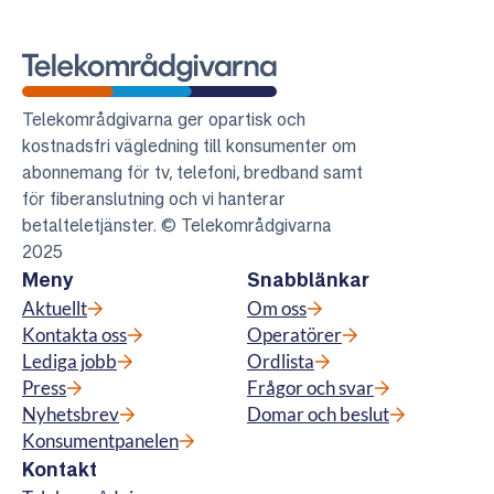
Telekområdgivarna
Telekområdgivarna ger opartisk och
kostnadsfri vägledning till konsumenter om
abonnemang för tv, telefoni, bredband samt
för fiberanslutning och vi hanterar
betalteletjänster. © Telekområdgivarna
2025
Meny
Snabblänkar
Aktuellt
Om oss
Kontakta oss
Operatörer
Lediga jobb
Ordlista
Press
Frågor och svar
Nyhetsbrev
Domar och beslut
Konsumentpanelen
Kontakt