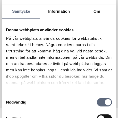
Samtycke
Information
Om
Denna webbplats använder cookies
Nyheter från omvärlden
7 April, 2026
På vår webbplats används cookies för webbstatistik
Hallon får dölja telefonnummer till
samt tekniskt behov. Några cookies sparas i din
kundtjänst
utrustning för att komma ihåg dina val vid nästa besök,
Patent- och marknadsdomstolen håller inte med
men vi behandlar inte informationen på vår webbsida. Din
Konsumentombudsmannen, KO.
och andra användares aktivitet på webbplatsen loggas
Mobiloperatören Hallon gjorde...
men kan inte kopplas ihop till enskilda individer. Vi samlar
Läs mer om denna Aktuellt
ihop uppgifter om vilka sidor du besöker, hur länge du
stannar på webbplatsen och från vilket land du surfar.
Visa alla aktuella inlägg
Samtyckesval
Nödvändig