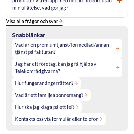
produkter via en app med mitt kontokort utan
Visa/dö
min tillåtelse, vad gör jag?
Visa alla frågor och svar
Snabblänkar
Vad är en premiumtjänst/förmedlad/annan
tjänst på fakturan?
Jag har ett företag, kan jag få hjälp av
Telekområdgivarna?
Hur fungerar ångerrätten?
Vad är ett familjeabonnemang?
Hur ska jag klaga på ett fel?
Kontakta oss via formulär eller telefon