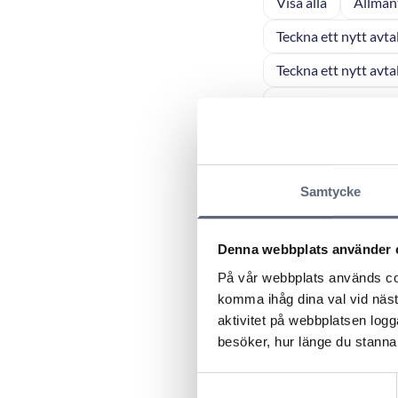
Visa alla
Allmän
Teckna ett nytt avta
Teckna ett nytt avta
Teckna ett nytt avtal
Betalning av en mobi
Fel på en mobil tjän
Samtycke
Fel eller avbrott på 
MD 2011:24 – Vi
Denna webbplats använder 
På vår webbplats används coo
ARN 2023-31145 -
komma ihåg dina val vid näs
underhåll
aktivitet på webbplatsen logga
besöker, hur länge du stannar
ARN 2021–11943 –
Samtyckesval