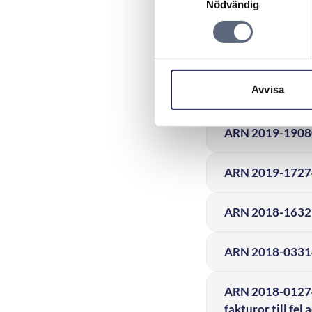
Nödvändig
ARN 2020–16875 
hade gjorts
ARN 2020-08614 -
Avvisa
påbörjas
ARN 2019-19080 
ARN 2019-17274 - 
ARN 2018-16329 
ARN 2018-03314 
ARN 2018-01274 –
fakturor till fel 