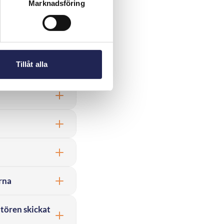
Marknadsföring
a att grävning
innan arbete
Tillåt alla
rna
tören skickat