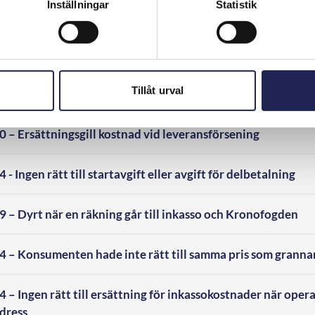
Inställningar
Statistik
– Ingen avbrottsavgift när leverantören inte kunde bevis
 Rätt till prisavdrag när information om kostnad uteblir 
Tillåt urval
– Ersättningsgill kostnad vid leveransförsening
Ingen rätt till startavgift eller avgift för delbetalning
– Dyrt när en räkning går till inkasso och Kronofogden
– Konsumenten hade inte rätt till samma pris som granna
 Ingen rätt till ersättning för inkassokostnader när opera
adress