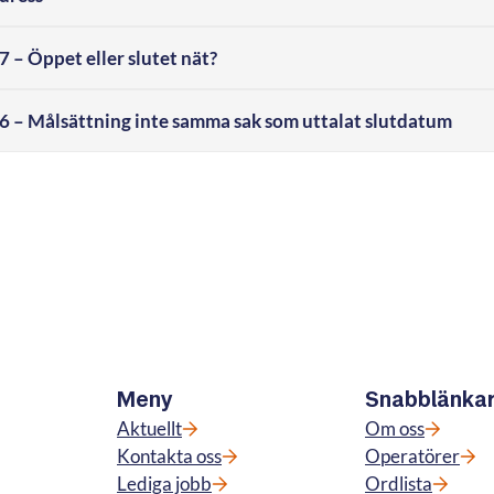
– Öppet eller slutet nät?
– Målsättning inte samma sak som uttalat slutdatum
Meny
Snabblänka
Aktuellt
Om oss
Kontakta oss
Operatörer
Lediga jobb
Ordlista