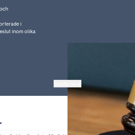
 och
rterade i
eslut inom olika
Scrolla ner
r