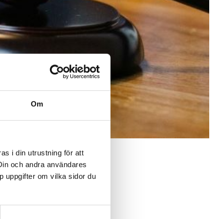
 mobilt bredband
iberanslutning
bonnemang
 ditt tv-abonnemang
Om
ändra ett avtal
 i din utrustning för att
t och
 Din och andra användares
p uppgifter om vilka sidor du
l