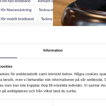
t om fast bredband
Allmänt om fiberdragning
Allmänt om
l för fiberanslutning
Teckna ett nytt avtal för mobiltelefoni
l för mobilt bredband
Teckna ett nytt avtal för fast bredband
 för tv
Teckna nytt avtal för fast telefoni
Betalning av en f
l tjänst
Betalning av en fast tjänst
Betalning av ett tv-a
st
Fel eller avbrott på en fast tjänst
Fel eller störningar på
Information
fiberkabel
Avsluta ett avtal om fiberdragning
Avsluta eller 
lseledande marknadsföring om bland annat rot-avdrag
cookies
kies för webbstatistik samt tekniskt behov. Några cookies sparas
 Fiberleverantören fick ändra villkoren om avgift för drif
ta besök, men vi behandlar inte informationen på vår webbsida.
s men kan inte kopplas ihop till enskilda individer. Vi samlar iho
 på webbplatsen och från vilket land du surfar.
 Otydligt avtalsvillkor tolkades till konsumentens förde