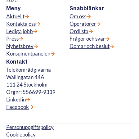
2025
Meny
Snabblänkar
Aktuellt
Om oss
Kontakta oss
Operatörer
Lediga jobb
Ordlista
Press
Frågor och svar
Nyhetsbrev
Domar och beslut
Konsumentpanelen
Kontakt
Telekområdgivarna
Wallingatan 44A
111 24 Stockholm
Orgnr: 556699-9339
Linkedin
Facebook
Personuppgiftspolicy
Cookiepolicy