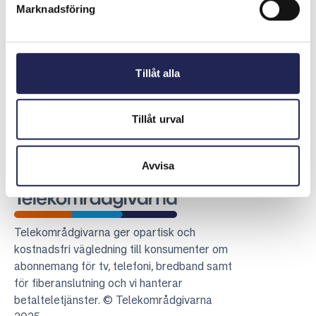
Marknadsföring
kronor. Konsumenten fick därför rätt.
Senast uppdaterad:
2026-04-27
Tillåt alla
Dela sidan
Skriv ut sidan
Dela sidan på Facebook
Dela sidan på Linkedin
Tillåt urval
Avvisa
Telekområdgivarna
Telekområdgivarna ger opartisk och
kostnadsfri vägledning till konsumenter om
abonnemang för tv, telefoni, bredband samt
för fiberanslutning och vi hanterar
betalteletjänster. © Telekområdgivarna