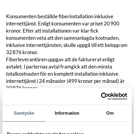
Konsumenten beställde fiberinstallation inklusive
internettjänst. Enligt konsumenten var priset 20 900
kronor. Efter att installationen var klar fick
konsumenten veta att den sammanlagda kostnaden,
inklusive internettjänsten, skulle uppgå till ett belopp om
32 876 kronor.
Fiberleverantören uppgav att de fakturerat enligt
avtalet. I parternas avtal framgick att den minsta
totalkostnaden för en komplett installation inklusive
internettjänst i 24 månader (499 kronor per månad) är
32 876 kronor.
ARN menade att parterna var oense om vilket pris som
ska gälla för tjänsten. I avtalet hade konsumenten fått
välja mellan tre olika alternativ och då valt alternativet:
Samtycke
Information
Om
”Utbyggnadskampanj – 20 900 kr – Jag vill/kan nyttja
rut- och rotavdraget med sammanlagt upp till 7 840 kr.
Jag betalar 20 900 kr. Under 24 månader ingår