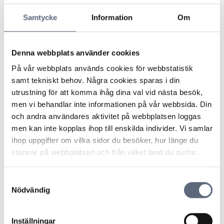
Fel eller avbrott på fiberkabel
Samtycke
Information
Om
Avsluta ett avtal om fiberdragning
Denna webbplats använder cookies
Avsluta eller ändra ett avtal
På vår webbplats används cookies för webbstatistik
MD 2011:26 - Inte oskäligt villkor att
samt tekniskt behov. Några cookies sparas i din
operatören får stänga av abonnemang vid
utrustning för att komma ihåg dina val vid nästa besök,
obetald räkning för innehålls- och
men vi behandlar inte informationen på vår webbsida. Din
betalsamtalstjänster
och andra användares aktivitet på webbplatsen loggas
men kan inte kopplas ihop till enskilda individer. Vi samlar
ihop uppgifter om vilka sidor du besöker, hur länge du
MD 2004:22 - Ändring av avtalsvillkor
stannar på webbplatsen och från vilket land du surfar.
under bindningstiden
Samtyckesval
ARN 2024-23873 – Ljudinspelning som
Nödvändig
bevis för avtalat pris
Inställningar
ARN 2024-04372 - Konsumenten har rätt