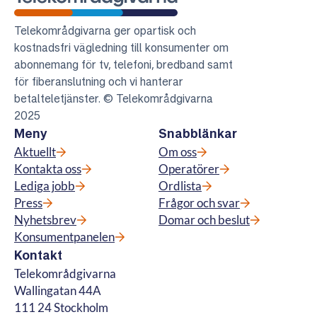
Telekområdgivarna
Telekområdgivarna ger opartisk och
kostnadsfri vägledning till konsumenter om
abonnemang för tv, telefoni, bredband samt
för fiberanslutning och vi hanterar
betalteletjänster. © Telekområdgivarna
2025
Meny
Snabblänkar
Aktuellt
Om oss
Kontakta oss
Operatörer
Lediga jobb
Ordlista
Press
Frågor och svar
Nyhetsbrev
Domar och beslut
Konsumentpanelen
Kontakt
Telekområdgivarna
Wallingatan 44A
111 24 Stockholm