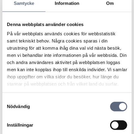
Samtycke
Information
Om
Fel eller avbrott på fiberkabel
Avsluta ett avtal om fiberdragning
Denna webbplats använder cookies
Avsluta eller ändra ett avtal
På vår webbplats används cookies för webbstatistik
samt tekniskt behov. Några cookies sparas i din
ARN 2018-01312 – Rätt till ersättning för
utrustning för att komma ihåg dina val vid nästa besök,
egen grävning när leverantören ändrat
men vi behandlar inte informationen på vår webbsida. Din
installationsmetod i strid med avtalet
och andra användares aktivitet på webbplatsen loggas
men kan inte kopplas ihop till enskilda individer. Vi samlar
ihop uppgifter om vilka sidor du besöker, hur länge du
ARN 2018-01094 - Ingen ersättning vid
stannar på webbplatsen och från vilket land du surfar.
avgrävd bergvärmekabel
Samtyckesval
ARN 2018-00776 - Konsumenten fick inte
Nödvändig
ersättning när installation utförts enligt
anvisning
Inställningar
ARN 2017-09420 – Försening gav inte rätt