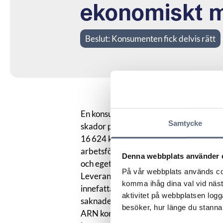
ekonomiskt 
Beslut:
Konsumenten fick delvis rätt
En konsument ansåg att leverantörens fi
Samtycke
skador på fastigheten som krävde omm
16 624 kronor varav 1499 kr avsåg fär
arbetsförtjänst, 99 kr bensin, 4000 kr 
Denna webbplats använder 
och eget arbete.
På vår webbplats används coo
Leverantören menade att de problem so
komma ihåg dina val vid näs
innefattande färgen och målningsarbete
aktivitet på webbplatsen logga
saknade underlag.
besöker, hur länge du stannar
ARN konstaterade att leverantören med