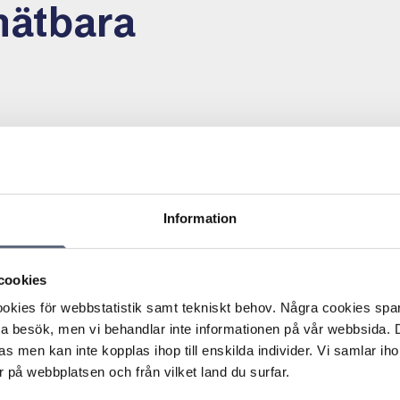
mätbara
beranslutning skett på ett felaktigt sätt och orsakat
Information
ålning. Konsumenten begärde ersättning med totalt
g, 3000 kr målningsarbete, 1026 kr förlorad
extra städning, 2000 kr biltvätt, 5000 kr ideellt skadestånd
cookies
kies för webbstatistik samt tekniskt behov. Några cookies sparas
m varit hade åtgärdats och medgav 8000 kr i ersättning
ta besök, men vi behandlar inte informationen på vår webbsida.
t. I övrigt menade dock leverantören att extrautgifterna
s men kan inte kopplas ihop till enskilda individer. Vi samlar iho
 på webbplatsen och från vilket land du surfar.
gett ersättning om 8000 kr och att konsumenten inte