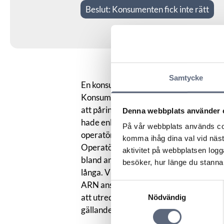
Beslut:
Konsumenten fick inte rätt
Samtycke
En konsument menade att operatören tag
Konsumenten ringde återkommande till
att påringningen endast ska ses som en s
Denna webbplats använder 
hade enligt konsumenten inte svarat p
På vår webbplats används coo
operatören med 2800 kronor.
komma ihåg dina val vid näs
Operatören menade att den tekniska und
aktivitet på webbplatsen logga
bland annat framgick av den samtalstid
besöker, hur länge du stannar
långa. Vidare menade operatören att om 
ARN ansåg inte att konsumenten lyckats
Samtyckesval
att utredningen tydde på att konsumente
Nödvändig
gällande.