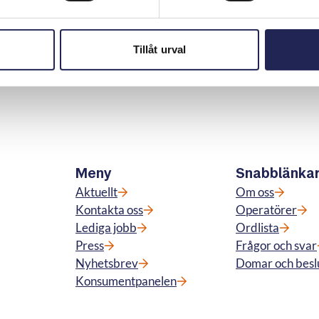
Tillåt urval
Skriv ut sidan
n
Meny
Snabblänka
Aktuellt
Om oss
Kontakta oss
Operatörer
Lediga jobb
Ordlista
Press
Frågor och svar
Nyhetsbrev
Domar och besl
Konsumentpanelen