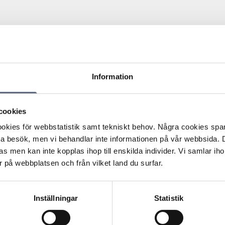
Information
it betalt för samtal där mottagaren inte svarat.
 en vän i utlandet och menade att de kommit överens om
ignal att ta kontakt på annat sätt, det vill säga vännen
cookies
å samtalen. Konsumenten begärde ersättning från
kies för webbstatistik samt tekniskt behov. Några cookies sparas
ta besök, men vi behandlar inte informationen på vår webbsida.
ersökning som gjorts visat att samtalen besvarats, vilket
s men kan inte kopplas ihop till enskilda individer. Vi samlar iho
 som debiterats. Samtalen hade varit korta men olika
 på webbplatsen och från vilket land du surfar.
ett samtal inte besvaras registreras det inte i systemet.
 bevisa att tjänsten var felaktig. Tvärtom ansåg nämnden
n ringt till utlandet på det vis som operatören gjort
Inställningar
Statistik