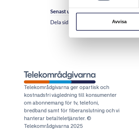
Senast uppdaterad:
2026-04-27
Avvisa
Dela sidan
Dela sidan på Facebook
Dela sidan på Linkedi
Telekområdgivarna
Telekområdgivarna ger opartisk och
kostnadsfri vägledning till konsumenter
om abonnemang för tv, telefoni,
bredband samt för fiberanslutning och vi
hanterar betalteletjänster. ©
Telekområdgivarna 2025