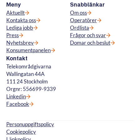
Meny
Snabblänkar
Aktuellt
Om oss
Kontakta oss
Operatörer
Lediga jobb
Ordlista
Press
Frågor och svar
Nyhetsbrev
Domar och beslut
Konsumentpanelen
Kontakt
Telekområdgivarna
Wallingatan 44A
111 24 Stockholm
Orgnr: 556699-9339
Linkedin
Facebook
Personuppgiftspolicy
Cookiepolicy
Länkpolicy