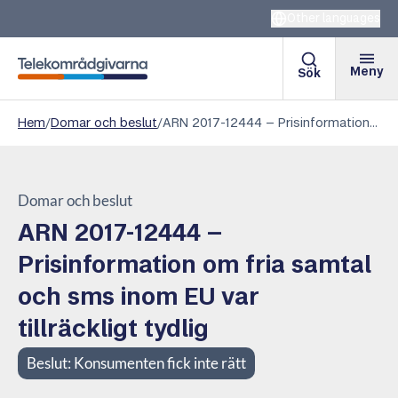
Other languages
Meny
Sök
Telekområdgivarna
Hem
/
Domar och beslut
/
ARN 2017-12444 – Prisinformation om fria samtal och sms inom EU var tillräckligt tydlig
Domar och beslut
ARN 2017-12444 –
Prisinformation om fria samtal
och sms inom EU var
tillräckligt tydlig
Beslut:
Konsumenten fick inte rätt