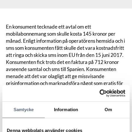
En konsument tecknade ett avtal om ett
mobilabonnemang som skulle kosta 145 kronor per
månad. Enligt information på operatörens hemsida och i
sms som konsumenten fått skulle det vara kostnadsfritt
att ringa och skicka sms inom EU från den 15 juni 2017.
Konsumenten fick trots det en faktura på 712 kronor
avseende samtal och sms till Spanien. Konsumenten
menade att det var olagligt att ge missvisande
prisinformation och marknadsföra något som gratis för
att sedan ta betalt. Konsumenten ville ha tillbaka
pengarna.
Operatören motsatte sig konsumentens krav och
Samtycke
Information
Om
menade att informationen inte varit missvisande utan
funnits tillgänglig för kunder i samtliga kanaler,
exempelvis på hemsidan, kundtjänsten och
Denna webbplats använder cookies