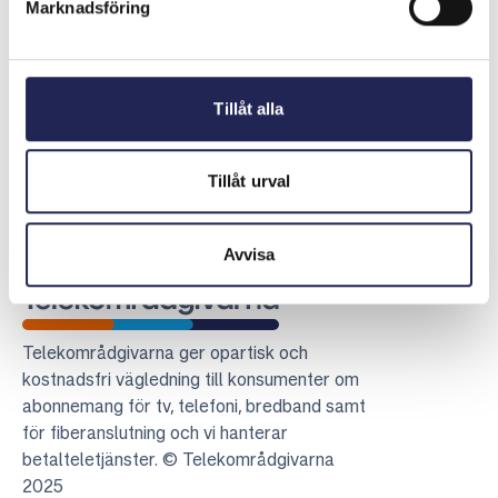
Marknadsföring
ansåg därför att det varit tillräckligt tydligt.
Senast uppdaterad:
2026-05-08
Tillåt alla
Dela sidan
Skriv ut sidan
Dela sidan på Facebook
Dela sidan på Linkedin
Tillåt urval
Avvisa
Telekområdgivarna
Telekområdgivarna ger opartisk och
kostnadsfri vägledning till konsumenter om
abonnemang för tv, telefoni, bredband samt
för fiberanslutning och vi hanterar
betalteletjänster. © Telekområdgivarna
2025