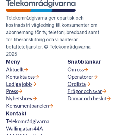
Telekområdgivarna
Telekområdgivarna ger opartisk och
kostnadsfri vägledning till konsumenter om
abonnemang för tv, telefoni, bredband samt
för fiberanslutning och vi hanterar
betalteletjänster. © Telekområdgivarna
2025
Meny
Snabblänkar
Aktuellt
Om oss
Kontakta oss
Operatörer
Lediga jobb
Ordlista
Press
Frågor och svar
Nyhetsbrev
Domar och beslut
Konsumentpanelen
Kontakt
Telekområdgivarna
Wallingatan 44A