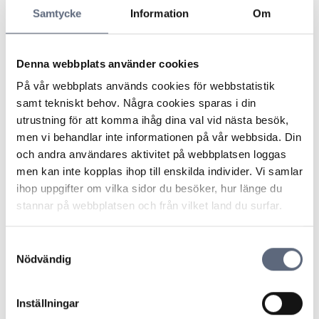
Samtycke
Information
Om
Fel eller avbrott på fiberkabel
Avsluta ett avtal om fiberdragning
Denna webbplats använder cookies
Avsluta eller ändra ett avtal
På vår webbplats används cookies för webbstatistik
samt tekniskt behov. Några cookies sparas i din
ARN 2008-1488 - Missvisande information
utrustning för att komma ihåg dina val vid nästa besök,
om rabatt på webbplats
men vi behandlar inte informationen på vår webbsida. Din
och andra användares aktivitet på webbplatsen loggas
ARN 2008-0733 - Bindningstid inte oskälig
men kan inte kopplas ihop till enskilda individer. Vi samlar
när tjänsten inte kan nyttjas
ihop uppgifter om vilka sidor du besöker, hur länge du
stannar på webbplatsen och från vilket land du surfar.
ARN 2008-0405 - Trasig mobil, rätt att häva
telefon och abonnemang
Samtyckesval
Nödvändig
ARN 2007-8795 - Avstängning trots
reklamation av fel på räkning
Inställningar