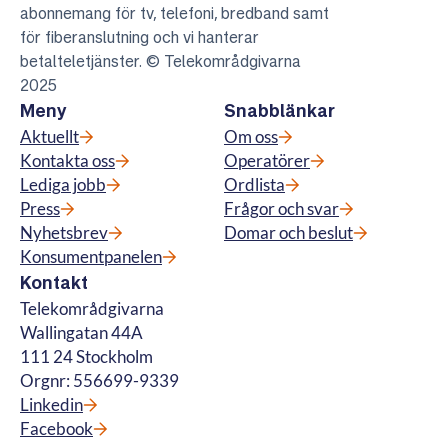
abonnemang för tv, telefoni, bredband samt
för fiberanslutning och vi hanterar
betalteletjänster. © Telekområdgivarna
2025
Meny
Snabblänkar
Aktuellt
Om oss
Kontakta oss
Operatörer
Lediga jobb
Ordlista
Press
Frågor och svar
Nyhetsbrev
Domar och beslut
Konsumentpanelen
Kontakt
Telekområdgivarna
Wallingatan 44A
111 24 Stockholm
Orgnr: 556699-9339
Linkedin
Facebook