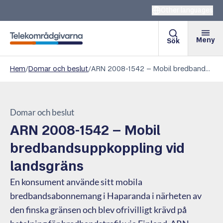
Other languages
Meny
Sök
Telekområdgivarna
Hem
/
Domar och beslut
/
ARN 2008-1542 – Mobil bredbandsuppkoppling vid landsgräns
Domar och beslut
ARN 2008-1542 – Mobil
bredbandsuppkoppling vid
landsgräns
En konsument använde sitt mobila
bredbandsabonnemang i Haparanda i närheten av
den finska gränsen och blev ofrivilligt krävd på