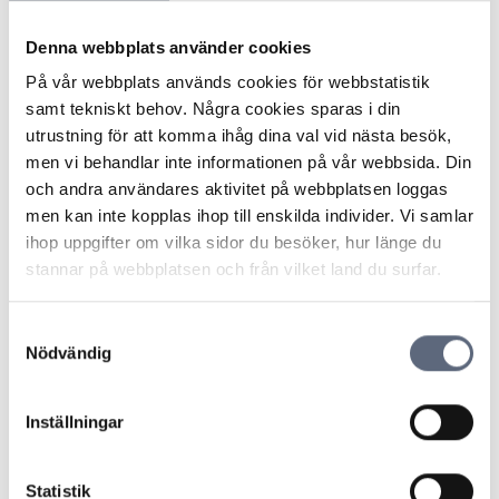
En konsument använde sitt mobila
Denna webbplats använder cookies
bredbandsabonnemang i Haparanda i närheten av den
finska gränsen och blev ofrivilligt krävd på betalning för
På vår webbplats används cookies för webbstatistik
bredbandstrafik via Finland. ARN fastslog att
samt tekniskt behov. Några cookies sparas i din
avtalsvillkoren gav konsumenten rätt till obegränsad
utrustning för att komma ihåg dina val vid nästa besök,
internetuppkoppling inom Sverige och att det var klart
men vi behandlar inte informationen på vår webbsida. Din
att modemet inte använts utanför Sverige under den
och andra användares aktivitet på webbplatsen loggas
aktuella perioden.
men kan inte kopplas ihop till enskilda individer. Vi samlar
ARN uttalade vidare att det för att konsumenten skulle
ihop uppgifter om vilka sidor du besöker, hur länge du
anses betalningsskyldig för uppkoppling via Finland, då
stannar på webbplatsen och från vilket land du surfar.
han vistas nära gränsen, krävs att operatören kan
styrka att konsumenten fått information om risken för
Samtyckesval
uppkoppling via utlandet eller att han vid det aktuella
Nödvändig
tillfället varnats för detta.
ARN ansåg inte att bolaget kunde visa att konsumenten
Inställningar
fått information om risken för uppkoppling via utlandet
vid landgränser eller att konsumenten varnats genom
en ruta på datorskärmen. ARN ansåg inte heller att det
Statistik