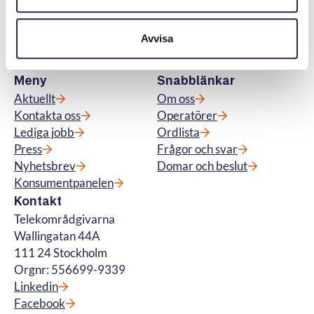
abonnemang för tv, telefoni, bredband samt
för fiberanslutning och vi hanterar
Avvisa
betalteletjänster. © Telekområdgivarna
2025
Meny
Snabblänkar
Aktuellt
Om oss
Kontakta oss
Operatörer
Lediga jobb
Ordlista
Press
Frågor och svar
Nyhetsbrev
Domar och beslut
Konsumentpanelen
Kontakt
Telekområdgivarna
Wallingatan 44A
111 24 Stockholm
Orgnr: 556699-9339
Linkedin
Facebook