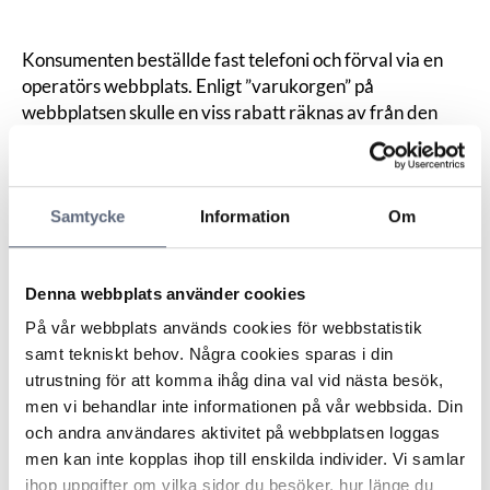
Konsumenten beställde fast telefoni och förval via en
operatörs webbplats. Enligt ”varukorgen” på
webbplatsen skulle en viss rabatt räknas av från den
sammanlagda månadskostnaden eftersom
konsumenten sedan tidigare var bredbandskund.
Konsumenten menade att parterna hade slutit avtal om
Samtycke
Information
Om
rabatten och att eventuella otydligheter på
webbplatsen borde läggas operatören till last.
Operatören motsatte sig kravet och menade att
Denna webbplats använder cookies
konsumenten redan hade denna rabatt och därför inte
hade rätt till någon ytterligare rabatt och att
På vår webbplats används cookies för webbstatistik
konsumenten borde ha varit medveten om det.
samt tekniskt behov. Några cookies sparas i din
ARN menade att det numera står klart att operatören
utrustning för att komma ihåg dina val vid nästa besök,
inte avsett att konsumenten skulle få denna rabatt då
men vi behandlar inte informationen på vår webbsida. Din
han gjorde en beställning på webbplatsen och att
och andra användares aktivitet på webbplatsen loggas
webbplatsen var utformad på ett missvisande sätt.
men kan inte kopplas ihop till enskilda individer. Vi samlar
Konsumenten har dock – med tanke på hur
ihop uppgifter om vilka sidor du besöker, hur länge du