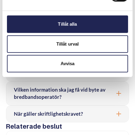
Har jag rätt att få ett abonnemang?
Tillåt alla
Får man ingå avtal om man är under 18 år?
Tillåt urval
Finns det mobilabonnemang för barn?
Avvisa
Vad är viktigt att veta när jag byter
internetleverantör?
Vilken information ska jag få vid byte av
bredbandsoperatör?
När gäller skriftlighetskravet?
Relaterade beslut