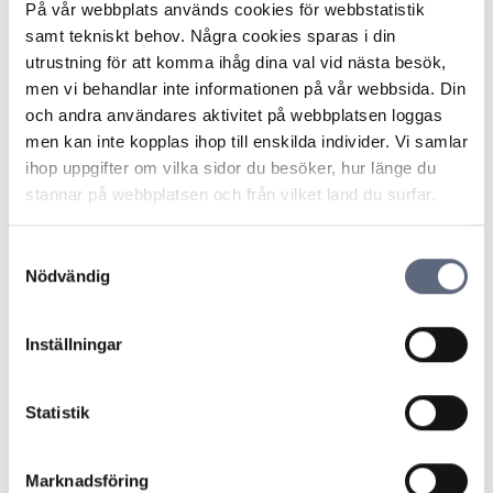
Lagen om elektronisk kommunikation (LEK)
På vår webbplats används cookies för webbstatistik
samt tekniskt behov. Några cookies sparas i din
Den information du ska få om den specifika tjänsten
utrustning för att komma ihåg dina val vid nästa besök,
finns i PTS föreskrifter och allmänna råd.
men vi behandlar inte informationen på vår webbsida. Din
och andra användares aktivitet på webbplatsen loggas
men kan inte kopplas ihop till enskilda individer. Vi samlar
Vanliga frågor och svar
ihop uppgifter om vilka sidor du besöker, hur länge du
stannar på webbplatsen och från vilket land du surfar.
Vad kan jag göra om jag fått ett
företagsabonnemang fast jag är
privatperson?
Samtyckesval
Nödvändig
Hur går det till att acceptera skriftligt?
Inställningar
Hur tar jag reda på vilka möjligheter jag har
att få tv?
Statistik
Har jag rätt att få de fria kanalerna från min
Marknadsföring
tv-operatör?