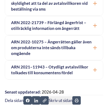
skyldighet att ta del av avtalsvillkoren vid
beställning via sms
ARN 2022-21739 – Förlängd ångerfrist –
otillräcklig information om ångerrätt
ARN 2022-10275 – Ångerrätten gäller även
om produkterna inte sänds tillbaka
omgående
ARN 2021–11943 – Otydligt avtalsvillkor
tolkades till konsumentens fördel
Senast uppdaterad:
2026-04-28
Dela sidan
Skriv ut sidan
Dela sidan på Facebook
Dela sidan på Linkedin