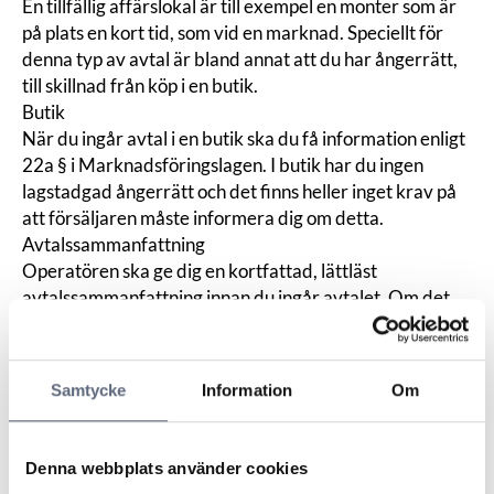
En tillfällig affärslokal är till exempel en monter som är
på plats en kort tid, som vid en marknad. Speciellt för
denna typ av avtal är bland annat att du har ångerrätt,
till skillnad från köp i en butik.
Butik
När du ingår avtal i en butik ska du få information enligt
22a § i
Marknadsföringslagen
. I butik har du ingen
lagstadgad ångerrätt och det finns heller inget krav på
att försäljaren måste informera dig om detta.
Avtalssammanfattning
Operatören ska ge dig en kortfattad, lättläst
avtalssammanfattning innan du ingår avtalet. Om det
inte är tekniskt möjligt att ge sammanfattningen innan
avtalet ingås ska den lämnas så snart som möjligt
därefter. Operatören ska använda avtalsvillkor som
Samtycke
Information
Om
innebär att avtalet är giltigt först när du tagit emot
sammanfattningen och bekräftat att du vill ingå avtalet.
Denna webbplats använder cookies