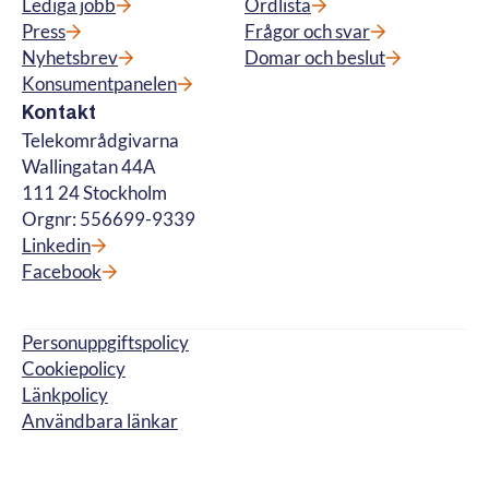
Lediga jobb
Ordlista
Press
Frågor och svar
Nyhetsbrev
Domar och beslut
Konsumentpanelen
Kontakt
Telekområdgivarna
Wallingatan 44A
111 24 Stockholm
Orgnr: 556699-9339
Linkedin
Facebook
Personuppgiftspolicy
Cookiepolicy
Länkpolicy
Användbara länkar