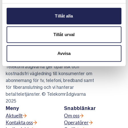
Dela sidan
Skriv ut sidan
Dela sidan på Facebook
Dela sidan på Linkedin
Tillåt alla
Tillåt urval
Avvisa
Telekområdgivarna
Telekområdgivarna ger opartisk och
kostnadsfri vägledning till konsumenter om
abonnemang för tv, telefoni, bredband samt
för fiberanslutning och vi hanterar
betalteletjänster. © Telekområdgivarna
2025
Meny
Snabblänkar
Aktuellt
Om oss
Kontakta oss
Operatörer