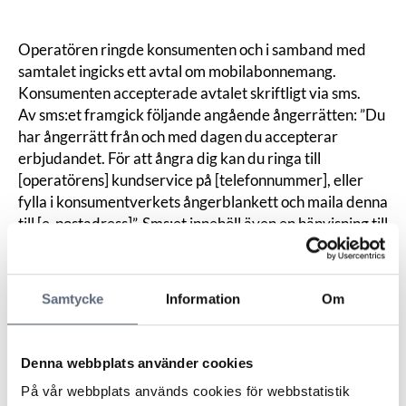
Operatören ringde konsumenten och i samband med
samtalet ingicks ett avtal om mobilabonnemang.
Konsumenten accepterade avtalet skriftligt via sms.
Av sms:et framgick följande angående ångerrätten: ”Du
har ångerrätt från och med dagen du accepterar
erbjudandet. För att ångra dig kan du ringa till
[operatörens] kundservice på [telefonnummer], eller
fylla i konsumentverkets ångerblankett och maila denna
till [e-postadress]”. Sms:et innehöll även en hänvisning till
operatörens allmänna villkor.
Konsumenten kontaktade operatören efter att
ångerfristen gått ut och meddelade att han ville häva
Samtycke
Information
Om
avtalet. Konsumenten hänvisade till sitt hälsotillstånd
och menade att han inte uppfattat att han beställt ett
mobilabonnemang.
Denna webbplats använder cookies
Operatören hänvisade till avtalet och att ångerfristen
På vår webbplats används cookies för webbstatistik
löpt ut. Operatören krävde ett läkarintyg för att ta