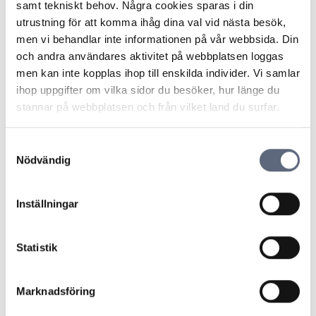
samt tekniskt behov. Några cookies sparas i din
ställning till konsumentens krav på hävning.
utrustning för att komma ihåg dina val vid nästa besök,
Konsumenten skickade inte in något intyg.
men vi behandlar inte informationen på vår webbsida. Din
ARN bedömde att ett bindande avtal har ingåtts. ARN
och andra användares aktivitet på webbplatsen loggas
prövade sedan om operatören uppfyllt
men kan inte kopplas ihop till enskilda individer. Vi samlar
informationskraven gällande ångerrätten. Enligt
ihop uppgifter om vilka sidor du besöker, hur länge du
distansavtalslagen ska näringsidkaren informera
stannar på webbplatsen och från vilket land du surfar.
konsumenten om och under vilka förutsättningar det
finns en ångerrätt, tidsfristen och övriga villkor för
ångerrätten, hur ångerrätten utövas samt att det finns
Samtyckesval
Nödvändig
ett standardformulär för utövande av ångerrätten. Om
konsumenten inte har fått sådan information förlängs
ångerfristen. Operatören hade inte visat att de
Inställningar
informerat om rättsföljderna av att ångerrätten utövas.
Därför förlängdes ångerfristen och konsumenten fick
ångra avtalet och behövde inte betala någonting till
Statistik
företaget.
Marknadsföring
Senast uppdaterad:
2025-10-30