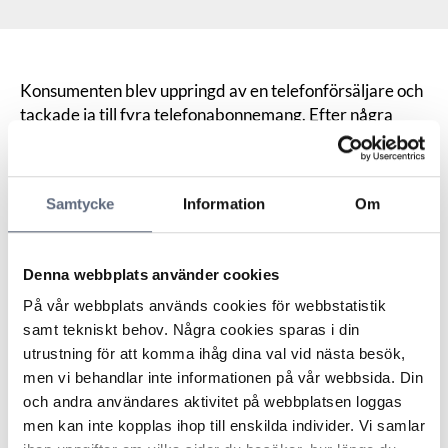
Konsumenten blev uppringd av en telefonförsäljare och
tackade ja till fyra telefonabonnemang. Efter några
dagar ångrade sig konsumenten och meddelade
företaget att han ångrade sig via sms/mms till
operatörens e-postadress.
Samtycke
Information
Om
Operatören ansåg att ångern inte kommit in i rätt tid
eftersom den inte gjorts på rätt sätt. Operatören
hänvisade till information i avtalet och
Denna webbplats använder cookies
orderbekräftelsen där det framgick hur man skulle
ångra sig.
På vår webbplats används cookies för webbstatistik
ARN framhöll att distansavtalslagens regler är
samt tekniskt behov. Några cookies sparas i din
tvingande till konsumentens förmån och att eventuella
utrustning för att komma ihåg dina val vid nästa besök,
formkrav är utan verkan om de är till konsumentens
men vi behandlar inte informationen på vår webbsida. Din
nackdel. De krav som ställs enligt lagen är att ett
och andra användares aktivitet på webbplatsen loggas
meddelande vara tydligt och lämnas på ett
men kan inte kopplas ihop till enskilda individer. Vi samlar