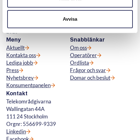
kostnadsfri vägledning till konsumenter om
abonnemang för tv, telefoni, bredband samt
för fiberanslutning och vi hanterar
Avvisa
betalteletjänster. © Telekområdgivarna
2025
Meny
Snabblänkar
Aktuellt
Om oss
Kontakta oss
Operatörer
Lediga jobb
Ordlista
Press
Frågor och svar
Nyhetsbrev
Domar och beslut
Konsumentpanelen
Kontakt
Telekområdgivarna
Wallingatan 44A
111 24 Stockholm
Orgnr: 556699-9339
Linkedin
Facebook