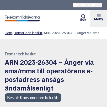
Other languages
Meny
Sök
Telekområdgivarna
Hem
/
Domar och beslut
/
ARN 2023-26304 – Ånger via sms/mms till operatörens e-postadress ansågs ändamålsenligt
Domar och beslut
ARN 2023-26304 – Ånger via
sms/mms till operatörens e-
postadress ansågs
ändamålsenligt
Beslut:
Konsumenten fick rätt