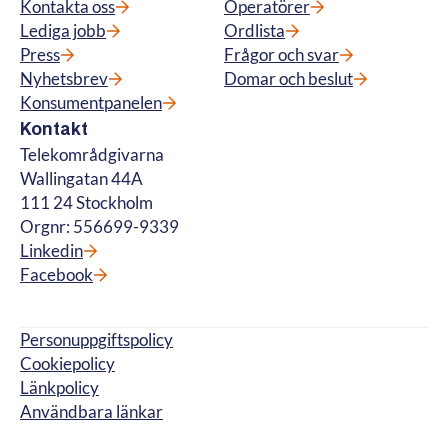
Kontakta oss
Operatörer
Lediga jobb
Ordlista
Press
Frågor och svar
Nyhetsbrev
Domar och beslut
Konsumentpanelen
Kontakt
Telekområdgivarna
Wallingatan 44A
111 24 Stockholm
Orgnr: 556699-9339
Linkedin
Facebook
Personuppgiftspolicy
Cookiepolicy
Länkpolicy
Användbara länkar