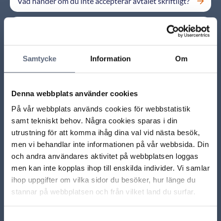
Vad händer om du inte accepterar avtalet skriftligt?
Hur går det till att acceptera skriftligt?
Om det krävs ett skriftligt godkännande, ska
Samtycke
Information
Om
samtalet ändå spelas in?
Kan jag bli bunden utan att ha beställt någonting?
Denna webbplats använder cookies
På vår webbplats används cookies för webbstatistik
Vad menas med skriftligt avtal?
samt tekniskt behov. Några cookies sparas i din
utrustning för att komma ihåg dina val vid nästa besök,
Att teckna avtal om fiberdragning
men vi behandlar inte informationen på vår webbsida. Din
och andra användares aktivitet på webbplatsen loggas
men kan inte kopplas ihop till enskilda individer. Vi samlar
Ladda mer
ihop uppgifter om vilka sidor du besöker, hur länge du
stannar på webbplatsen och från vilket land du surfar.
ARN beslut
Samtyckesval