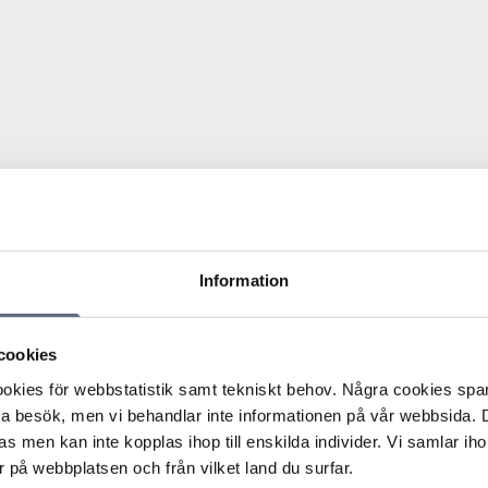
peratör per telefon med efterföljande elektronisk
 gällde ett företagsabonnemang men konsumenten menade
Information
 används för privatsamtal. Konsumenten hade bett om att
t men fick inte det.
cookies
e slutits skriftligen och att avtalet var registrerat på
 därför inte fanns någon rätt att ångra avtalet.
kies för webbstatistik samt tekniskt behov. Några cookies sparas
nten hade agerat i egenskap av näringsidkare. I det avtal
ta besök, men vi behandlar inte informationen på vår webbsida.
atur stod konsumentens enskilda firma som part till
s men kan inte kopplas ihop till enskilda individer. Vi samlar iho
talet var belagda med moms och vidare saknades det en
 på webbplatsen och från vilket land du surfar.