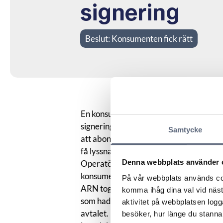
signering
Beslut:
Konsumenten fick rätt
En konsument ingick ett avtal med en o
signering. Operatören påstod att det
Samtycke
att abonnemanget är privat och enbart
få lyssna på ljudfilen från avtalstillfälle
Denna webbplats använder 
Operatören hänvisade till att avtalet had
konsumentens enskilda firma och att det
På vår webbplats används coo
ARN tog först ställning till om konsume
komma ihåg dina val vid näs
som hade tecknats med elektronisk sign
aktivitet på webbplatsen logga
avtalet. Men de fakturor som rörde av
besöker, hur länge du stannar