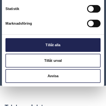
Statistik
ARN 2019-14785 – Tillräcklig betänketid enligt
skriftlighetskravet eftersom avtalet accepterats efter
att samtalet avslutats
Marknadsföring
ARN 2024-04782 - Operatören måste kunna bevisa
att avtalet accepterades efter samtalet
Tillåt alla
ARN 2014-05668 – Avtalet ogiltigt när konsumenten
inte förstått vad avtalet gäller
Tillåt urval
ARN 2013-09600 - Ersättning vid avtalsbrott
Avvisa