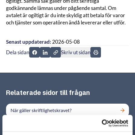
ogiltigt. Samma sak gäller om ditt skriftliga
godkännande lämnas under pågående samtal. Om
avtalet är ogiltigt är du inte skyldig att betala för varor
och tjänster som operatören ändå levererar eller utför.
Senast uppdaterad:
2026-05-08
Dela sidan
Skriv ut sidan
Dela sidan på Facebook
Dela sidan på Linkedin
Relaterade sidor till frågan
När gäller skriftlighetskravet?
Hur går det till att acceptera skriftligt?