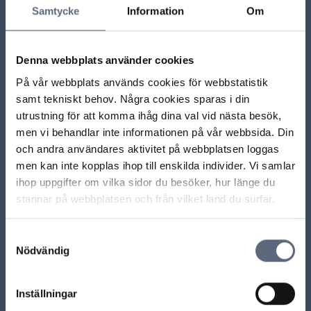
Samtycke
Information
Om
Vilken information ska du få när du köper något?
Om det krävs ett skriftligt godkännande, ska
Denna webbplats använder cookies
samtalet ändå spelas in?
På vår webbplats används cookies för webbstatistik
samt tekniskt behov. Några cookies sparas i din
Kan jag bli bunden utan att ha beställt någonting?
utrustning för att komma ihåg dina val vid nästa besök,
men vi behandlar inte informationen på vår webbsida. Din
Vad menas med skriftligt avtal?
och andra användares aktivitet på webbplatsen loggas
men kan inte kopplas ihop till enskilda individer. Vi samlar
Ladda mer
ihop uppgifter om vilka sidor du besöker, hur länge du
stannar på webbplatsen och från vilket land du surfar.
ARN beslut
Samtyckesval
Nödvändig
ARN 2019-11692 – Operatören måste kunna visa
vilket anbud konsumenten har accepterat genom sin
Inställningar
underskrift