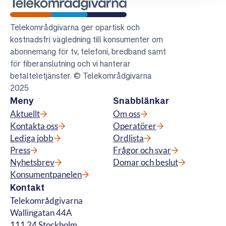
Telekområdgivarna
Telekområdgivarna ger opartisk och
kostnadsfri vägledning till konsumenter om
abonnemang för tv, telefoni, bredband samt
för fiberanslutning och vi hanterar
betalteletjänster. © Telekområdgivarna
2025
Meny
Snabblänkar
Aktuellt
Om oss
Kontakta oss
Operatörer
Lediga jobb
Ordlista
Press
Frågor och svar
Nyhetsbrev
Domar och beslut
Konsumentpanelen
Kontakt
Telekområdgivarna
Wallingatan 44A
111 24 Stockholm