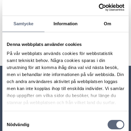
behövt. Du kan även få ersättning för missbruk i
samband med bytet, om operatörsbytet exempelvis
skulle ske utan ditt samtycke.
Samtycke
Information
Om
Senast uppdaterad:
2026-05-08
Denna webbplats använder cookies
Dela sidan
Skriv ut sidan
Dela sidan på Facebook
Dela sidan på Linkedin
På vår webbplats används cookies för webbstatistik
samt tekniskt behov. Några cookies sparas i din
utrustning för att komma ihåg dina val vid nästa besök,
men vi behandlar inte informationen på vår webbsida. Din
och andra användares aktivitet på webbplatsen loggas
Relaterade sidor till frågan
men kan inte kopplas ihop till enskilda individer. Vi samlar
ihop uppgifter om vilka sidor du besöker, hur länge du
Vad händer med min e-postadress när jag byter
stannar på webbplatsen och från vilket land du surfar.
bredbandsleverantör?
Samtyckesval
Vilken information ska jag få vid byte av
Nödvändig
bredbandsoperatör?