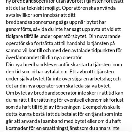
ny bredbandsoperatör utan avbrott i tjänsten förutsatt
att det är tekniskt möjligt. Operatören ska använda
avtalsvillkor som innebär att ditt
bredbandsabonnemang sägs upp när bytet har
genomförts, såvida du inte har sagt upp avtalet vid ett
tidigare tillfälle under operatörsbytet. Din nuvarande
operatör ska fortsätta att tillhandahålla tjänsten på
samma villkor till och med den avtalade tidpunkten för
överlämnandet till din nya operatör.
Din nya bredbandsleverantör ska starta tjänsten inom
den tid som ni har avtalat om. Ett avbrott i tjänsten
under själva bytet får inte överstiga en arbetsdag och
det är din nya operatör som ska leda själva bytet.
Om bytet av bredbandsoperatör inte sker i rätt tid kan
du ha rätt till ersättning för eventuell ekonomisk förlust
som du haft till följd av förseningen. Exempelvis skulle
detta kunna bestå i att du betalat för en tjänst som inte
går att använda i samband med bytet eller om du haft
kostnader för en ersättningstjänst som du annars inte