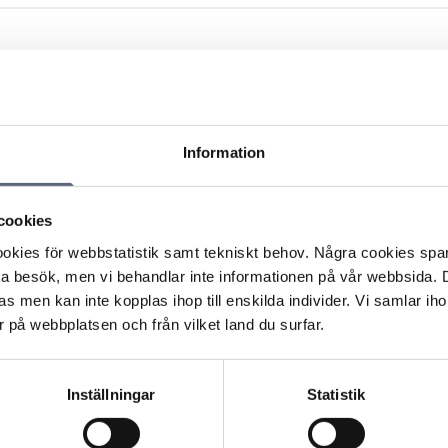
Information
cookies
Teckna nytt avtal för fast telefoni
kies för webbstatistik samt tekniskt behov. Några cookies sparas
Att teckna ett avtal för ett abonnemang
ta besök, men vi behandlar inte informationen på vår webbsida.
s men kan inte kopplas ihop till enskilda individer. Vi samlar iho
Vad innebär bindningstid?
 på webbplatsen och från vilket land du surfar.
Vilken information ska du få när du köper
Inställningar
Statistik
något?