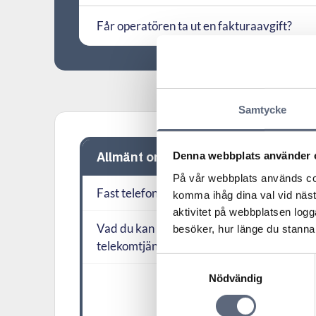
Får operatören ta ut en fakturaavgift?
Samtycke
Denna webbplats använder 
Allmänt om fast telefoni
På vår webbplats används coo
Fast telefoni
komma ihåg dina val vid näs
aktivitet på webbplatsen logga
Vad du kan göra för att ha säkra
besöker, hur länge du stannar
telekomtjänster
Samtyckesval
Nödvändig