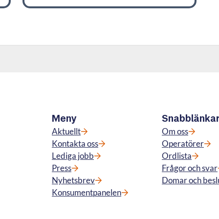
Meny
Snabblänka
Aktuellt
Om oss
Kontakta oss
Operatörer
Lediga jobb
Ordlista
Press
Frågor och svar
Nyhetsbrev
Domar och besl
Konsumentpanelen