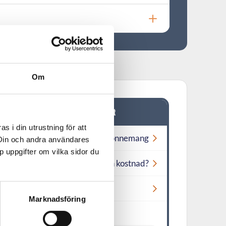
Om
Betalning av en fast tjänst
 i din utrustning för att
Olika sätt att betala för ett abonnemang
 Din och andra användares
p uppgifter om vilka sidor du
Betalsamtal eller nummer utan kostnad?
Är det ett fel på din faktura?
Marknadsföring