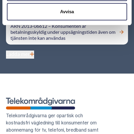
ARN 2013-00490 Uppsägning kan meddelas via e-
post
Avvisa
ARN 2013-06612 – Konsumenten är
betalningsskyldig under uppsägningstiden även om
tjänsten inte kan användas
Ladda mer
Telekområdgivarna
Telekområdgivarna ger opartisk och
kostnadsfri vägledning till konsumenter om
abonnemang för tv, telefoni, bredband samt