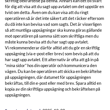
skriftlig bekräftelse på denna. Annars kan det bli svårt
för dig att visa att du sagt upp avtalet om det uppstår en
tvist om detta. Även om du kan visa att du ringt
operatören så är det inte säkert att det räcker eftersom
du då inte kan bevisa vad som sagts. Det är visserligen
så att muntliga uppsägningar ska kunna göras gällande
mot operatören på samma sätt som skriftliga men du
måste kunna bevisa att du har sagt upp avtalet.
Vi rekommenderar därför alltid att du gör en skriftlig
uppsägning (via e-post eller brev) som bevis på att du
har sagt upp avtalet. Ett alternativ är ofta att gå in på
“mina sidor” hos din operatör och kommunicera den
vägen. Du kan be operatören att skicka en bekräftelse
på uppsägningen, där datumet för uppsägningen
bekräftas, till din e-post eller med brev. Spara alltid en
kopia av din skriftliga uppsägning och bekräftelsen på
uppsägningen.