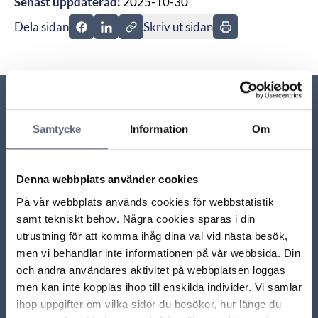
Senast uppdaterad:
2025-10-30
Dela sidan
Skriv ut sidan
Dela sidan på Facebook
Dela sidan på Linkedin
Relaterade sidor till frågan
Samtycke
Information
Om
Varför har jag fått en faktura trots att jag sagt upp
avtalet?
Denna webbplats använder cookies
På vår webbplats används cookies för webbstatistik
Hur säger jag upp en tjänst?
samt tekniskt behov. Några cookies sparas i din
utrustning för att komma ihåg dina val vid nästa besök,
men vi behandlar inte informationen på vår webbsida. Din
Måste jag vänta med att säga upp avtalet till en
månad innan bindningstiden går ut?
och andra användares aktivitet på webbplatsen loggas
men kan inte kopplas ihop till enskilda individer. Vi samlar
ihop uppgifter om vilka sidor du besöker, hur länge du
Olika sätt att avsluta ett abonnemang