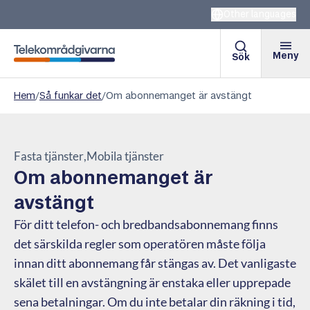
Other languages
Meny
Sök
Telekområdgivarna
Hem
/
Så funkar det
/
Om abonnemanget är avstängt
Fasta tjänster
Mobila tjänster
Om abonnemanget är
avstängt
För ditt telefon- och bredbandsabonnemang finns
det särskilda regler som operatören måste följa
innan ditt abonnemang får stängas av. Det vanligaste
skälet till en avstängning är enstaka eller upprepade
sena betalningar. Om du inte betalar din räkning i tid,