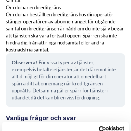
samtal.
Om du har en kreditgräns
Om du har beställt en kreditgräns hos din operatör
stänger operatören av abonnemanget för utgående
samtal om kreditgränsen är nådd om du inte själv begär
att tjänsten ska vara fortsatt öppen. Spärren ska inte
hindra dig från att ringa nödsamtal eller andra
kostnadsfria samtal.
Observera!
För vissa typer av tjänster,
exempelvis
betalteletjänster
, är det däremot inte
alltid möjligt för din operatör att omedelbart
spärra ditt abonnemang när kreditgränsen
uppnåtts. Detsamma gäller spärr för tjänster i
utlandet då det kan bli en viss fördröjning.
Vanliga frågor och svar
Hur tar jag reda på vilket företag som