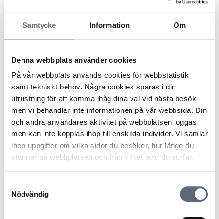
debiterat mig för en betalteletjänst?
Samtycke
Information
Om
Det dras pengar på min mobilräkning från
ett företag jag inte vet vad det är?
Denna webbplats använder cookies
På vår webbplats används cookies för webbstatistik
Får minderåriga använda betalteletjänster
samt tekniskt behov. Några cookies sparas i din
eller göra andra typer av köp via ett
utrustning för att komma ihåg dina val vid nästa besök,
abonnemang?
men vi behandlar inte informationen på vår webbsida. Din
och andra användares aktivitet på webbplatsen loggas
Vad är en betalteletjänst/förmedlad/övrig
men kan inte kopplas ihop till enskilda individer. Vi samlar
tjänst på fakturan/räkningen?
ihop uppgifter om vilka sidor du besöker, hur länge du
stannar på webbplatsen och från vilket land du surfar.
Varför har jag fått en faktura trots att jag
sagt upp avtalet?
Samtyckesval
Nödvändig
Får operatören ta ut en fakturaavgift?