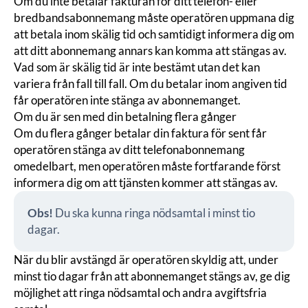
Om du inte betalar fakturan för ditt telefon- eller
bredbandsabonnemang måste operatören uppmana dig
att betala inom skälig tid och samtidigt informera dig om
att ditt abonnemang annars kan komma att stängas av.
Vad som är skälig tid är inte bestämt utan det kan
variera från fall till fall. Om du betalar inom angiven tid
får operatören inte stänga av abonnemanget.
Om du är sen med din betalning flera gånger
Om du flera gånger betalar din faktura för sent får
operatören stänga av ditt telefonabonnemang
omedelbart, men operatören måste fortfarande först
informera dig om att tjänsten kommer att stängas av.
Obs!
Du ska kunna ringa nödsamtal i minst tio
dagar.
När du blir avstängd är operatören skyldig att, under
minst tio dagar från att abonnemanget stängs av, ge dig
möjlighet att ringa nödsamtal och andra avgiftsfria