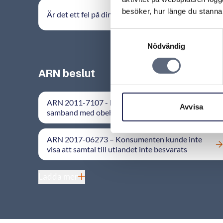
besöker, hur länge du stannar
Är det ett fel på din faktura?
Samtyckesval
Nödvändig
ARN beslut
ARN 2011-7107 - Betalningsansvar för räkning i
Avvisa
samband med obehörigt intrång
ARN 2017-06273 – Konsumenten kunde inte
visa att samtal till utlandet inte besvarats
Ladda mer