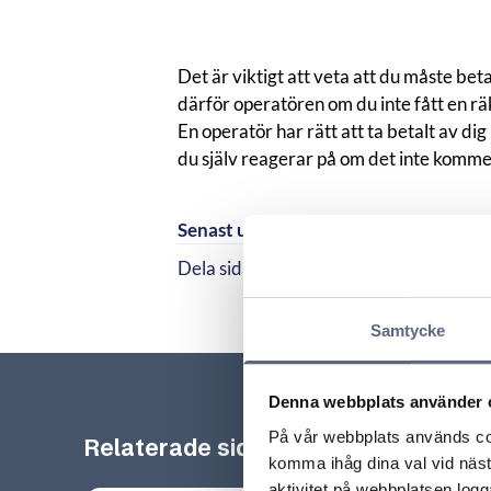
Det är viktigt att veta att du måste bet
därför operatören om du inte fått en rä
En operatör har rätt att ta betalt av dig 
du själv reagerar på om det inte komme
Senast uppdaterad:
2026-05-08
Dela sidan
Dela sidan på Facebook
Dela sidan på Linkedi
Samtycke
Denna webbplats använder 
På vår webbplats används coo
Relaterade sidor till frågan
komma ihåg dina val vid näs
aktivitet på webbplatsen logga