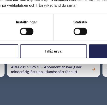
Har du fått en räkning på en klumpsumma i
 på webbplatsen och från vilket land du surfar.
efterskott?
Inställningar
Statistik
ARN 2015-06915 - Betalningsansvar trots
Tillåt urval
påstått intrång i router
ARN 2017-12973 – Abonnent ansvarig när
minderårig låst upp utlandsspärr för surf