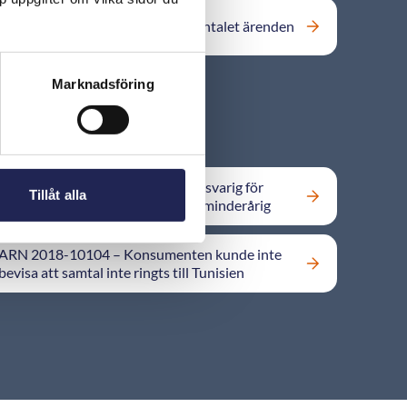
Telekområdgivarna har dubblat antalet ärenden
Marknadsföring
ARN 2017-05428 – Abonnent ansvarig för
Tillåt alla
beställning av extra mobilsurf av minderårig
ARN 2018-10104 – Konsumenten kunde inte
bevisa att samtal inte ringts till Tunisien