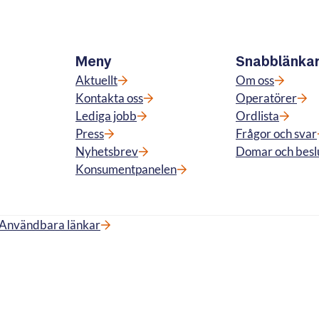
Meny
Snabblänka
Aktuellt
Om oss
Kontakta oss
Operatörer
Lediga jobb
Ordlista
Press
Frågor och svar
Nyhetsbrev
Domar och besl
Konsumentpanelen
Användbara länkar