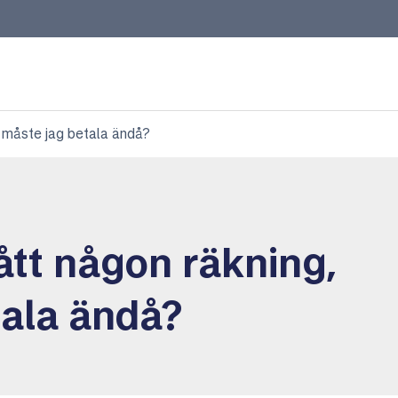
g, måste jag betala ändå?
fått någon räkning,
tala ändå?