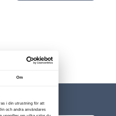
Om
 i din utrustning för att
 Din och andra användares
p uppgifter om vilka sidor du