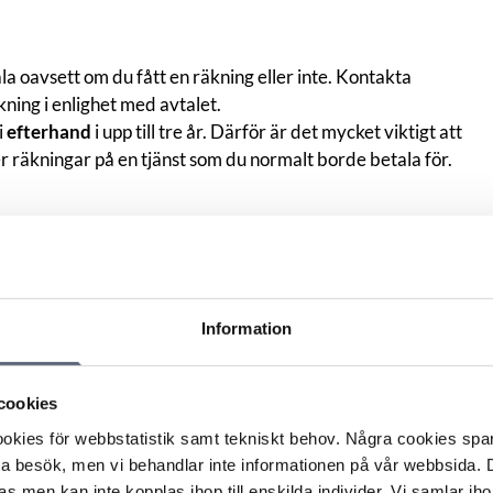
ala oavsett om du fått en räkning eller inte. Kontakta
kning i enlighet med avtalet.
i
efterhand
i upp till tre år. Därför är det mycket viktigt att
r räkningar på en tjänst som du normalt borde betala för.
Skriv ut sidan
n
Information
cookies
kies för webbstatistik samt tekniskt behov. Några cookies sparas
ta besök, men vi behandlar inte informationen på vår webbsida.
s men kan inte kopplas ihop till enskilda individer. Vi samlar iho