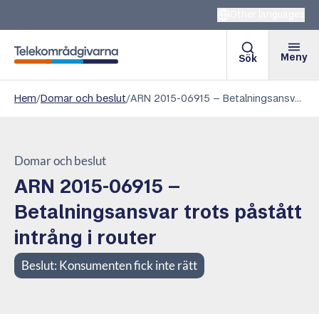
Other languages
Meny
Sök
Telekområdgivarna
Hem
/
Domar och beslut
/
ARN 2015-06915 – Betalningsansvar trots påstått intrång i router
Domar och beslut
ARN 2015-06915 –
Betalningsansvar trots påstått
intrång i router
Beslut:
Konsumenten fick inte rätt