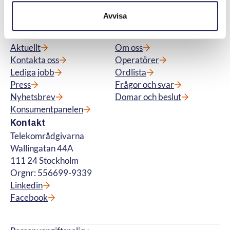
betalteletjänster. © Telekområdgivarna
Avvisa
2025
Meny
Snabblänkar
Aktuellt
Om oss
Kontakta oss
Operatörer
Lediga jobb
Ordlista
Press
Frågor och svar
Nyhetsbrev
Domar och beslut
Konsumentpanelen
Kontakt
Telekområdgivarna
Wallingatan 44A
111 24 Stockholm
Orgnr: 556699-9339
Linkedin
Facebook