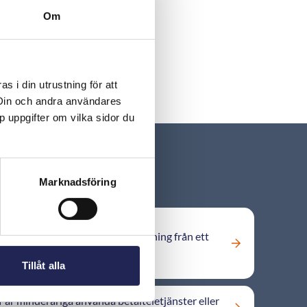
Om
 i din utrustning för att
 Din och andra användares
p uppgifter om vilka sidor du
Marknadsföring
Det dras pengar på min mobilräkning från ett
företag jag inte vet vad det är?
Tillåt alla
Får minderåriga använda betalteletjänster eller