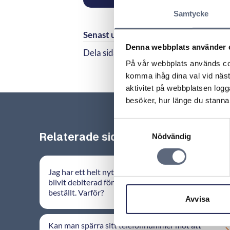
Samtycke
Senast uppdaterad:
2026-05-08
Denna webbplats använder 
Dela sidan
Dela sidan på Facebook
Dela sidan på Linkedi
På vår webbplats används coo
komma ihåg dina val vid näs
aktivitet på webbplatsen logga
besöker, hur länge du stannar
Samtyckesval
Relaterade sidor till frågan
Nödvändig
Jag har ett helt nytt mobilabonnemang och har
blivit debiterad för tjänster som jag inte har
beställt. Varför?
Avvisa
Kan man spärra sitt telefonnummer mot att