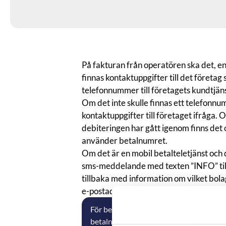
På fakturan från operatören ska det, en
finnas kontaktuppgifter till det företag
telefonnummer till företagets kundtjäns
Om det inte skulle finnas ett telefonnu
kontaktuppgifter till företaget ifråga
debiteringen har gått igenom finns det o
använder betalnumret.
Om det är en mobil betalteletjänst och 
sms-meddelande med texten ”INFO” till
tillbaka med information om vilket bol
e-postadress eller hemsida.
För betalsamtal har PTS en tjänst där d
betalnummer.