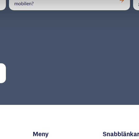
mobilen?
Meny
Snabblänka