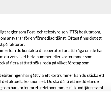
ligt regler som Post- och telestyrelsen (PTS) beslutat om,
 som ansvarar för en förmedlad tjänst. Oftast finns det ett
t på fakturan.
mmer kan du kontakta din operatör för att fråga om de har
. Om du vet vilket betalnummer eller kortnummer som
ckså flera sätt att söka reda på vilket företag som
debiteringen har gått via ett kortnummer kan du skicka ett
 det aktuella kortnumret. Du ska då få ett meddelande
ag som har kortnumret, telefonnummer till kundtjänst samt
u kan söka fram vilken operatör som har ett visst