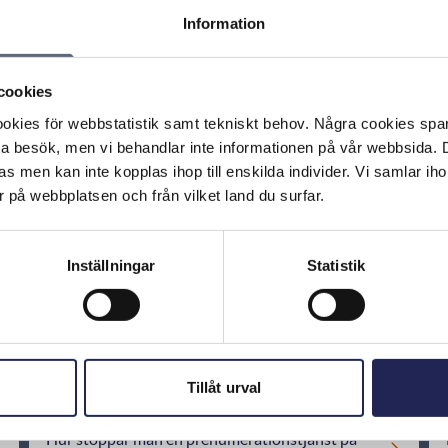
Information
cookies
Skriv ut sidan
n
kies för webbstatistik samt tekniskt behov. Några cookies sparas
ta besök, men vi behandlar inte informationen på vår webbsida.
s men kan inte kopplas ihop till enskilda individer. Vi samlar iho
 på webbplatsen och från vilket land du surfar.
Inställningar
Statistik
Jag har försökt ringa till ett företag på det
nummer som står på fakturan från min operatör,
men jag lyckas inte få kontakt med företaget. Vad
ska jag göra?
Tillåt urval
Hur stoppar man en prenumerationstjänst på