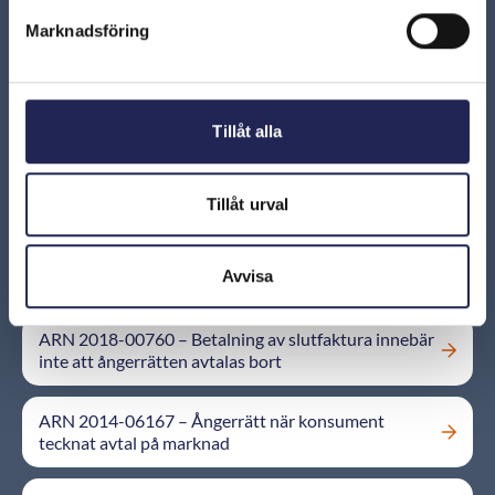
​Nya uppföranderegler ger enskilda firmor ångerrätt
Marknadsföring
ARN beslut
Tillåt alla
ARN 2015-02915 – Ångerrätt trots vissa uppgifter
om enskild firma
Tillåt urval
ARN 2017-03702 - Ångerrätt när företagsavtal ingås
Avvisa
med privatperson via elektronisk signering
ARN 2018-00760 – Betalning av slutfaktura innebär
inte att ångerrätten avtalas bort
ARN 2014-06167 – Ångerrätt när konsument
tecknat avtal på marknad