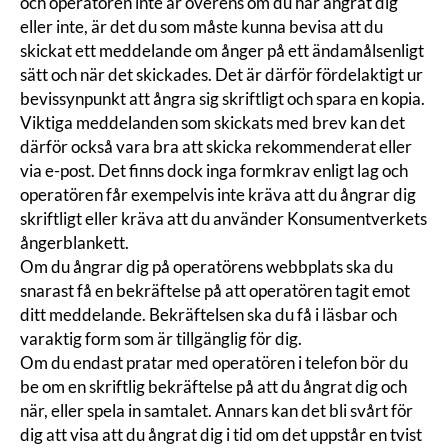
och operatören inte är överens om du har ångrat dig
eller inte, är det du som måste kunna bevisa att du
skickat ett meddelande om ånger på ett ändamålsenligt
sätt och när det skickades. Det är därför fördelaktigt ur
bevissynpunkt att ångra sig skriftligt och spara en kopia.
Viktiga meddelanden som skickats med brev kan det
därför också vara bra att skicka rekommenderat eller
via e-post. Det finns dock inga formkrav enligt lag och
operatören får exempelvis inte kräva att du ångrar dig
skriftligt eller kräva att du använder Konsumentverkets
ångerblankett
.
Om du ångrar dig på operatörens webbplats ska du
snarast få en bekräftelse på att operatören tagit emot
ditt meddelande. Bekräftelsen ska du få i läsbar och
varaktig form som är tillgänglig för dig.
Om du endast pratar med operatören i telefon bör du
be om en skriftlig bekräftelse på att du ångrat dig och
när, eller spela in samtalet. Annars kan det bli svårt för
dig att visa att du ångrat dig i tid om det uppstår en tvist