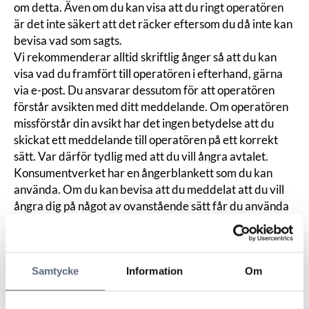
om detta. Även om du kan visa att du ringt operatören
är det inte säkert att det räcker eftersom du då inte kan
bevisa vad som sagts.
Vi rekommenderar alltid skriftlig ånger så att du kan
visa vad du framfört till operatören i efterhand, gärna
via e-post. Du ansvarar dessutom för att operatören
förstår avsikten med ditt meddelande. Om operatören
missförstår din avsikt har det ingen betydelse att du
skickat ett meddelande till operatören på ett korrekt
sätt. Var därför tydlig med att du vill ångra avtalet.
Konsumentverket har en ångerblankett som du kan
använda. Om du kan bevisa att du meddelat att du vill
ångra dig på något av ovanstående sätt får du använda
din ångerrätt även om ditt meddelande försenas eller
inte kommer fram till operatören.
Samtycke
Information
Om
Senast uppdaterad:
2026-05-08
Dela sidan
Skriv ut sidan