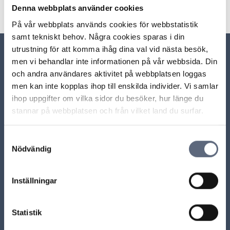
Dela sidan på Facebook
Dela sidan på Linkedin
Denna webbplats använder cookies
På vår webbplats används cookies för webbstatistik
samt tekniskt behov. Några cookies sparas i din
utrustning för att komma ihåg dina val vid nästa besök,
men vi behandlar inte informationen på vår webbsida. Din
Relaterade sidor till frågan
och andra användares aktivitet på webbplatsen loggas
men kan inte kopplas ihop till enskilda individer. Vi samlar
Vad är det för skillnad på ångerrätt och öppet köp?
ihop uppgifter om vilka sidor du besöker, hur länge du
stannar på webbplatsen och från vilket land du surfar.
Vad ska operatören betala tillbaka om jag ångrar mig?
Samtyckesval
Nödvändig
Vilken information ska du få när du köper något?
Olika sätt att avsluta ett abonnemang
Inställningar
Tackat ja till avtal på telefon?
Statistik