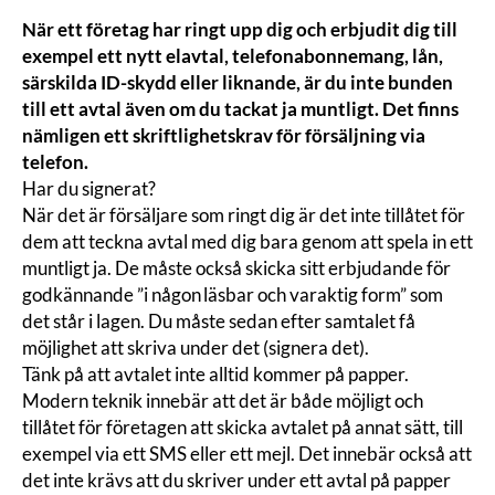
När ett företag har ringt upp dig och erbjudit dig till
exempel ett nytt elavtal, telefonabonnemang, lån,
särskilda ID-skydd eller liknande, är du inte bunden
till ett avtal även om du tackat ja muntligt. Det finns
nämligen ett skriftlighetskrav för försäljning via
telefon.
Har du signerat?
När det är försäljare som ringt dig är det inte tillåtet för
dem att teckna avtal med dig bara genom att spela in ett
muntligt ja. De måste också skicka sitt erbjudande för
godkännande ”i någon läsbar och varaktig form” som
det står i lagen. Du måste sedan efter samtalet få
möjlighet att skriva under det (signera det).
Tänk på att avtalet inte alltid kommer på papper.
Modern teknik innebär att det är både möjligt och
tillåtet för företagen att skicka avtalet på annat sätt, till
exempel via ett SMS eller ett mejl. Det innebär också att
det inte krävs att du skriver under ett avtal på papper