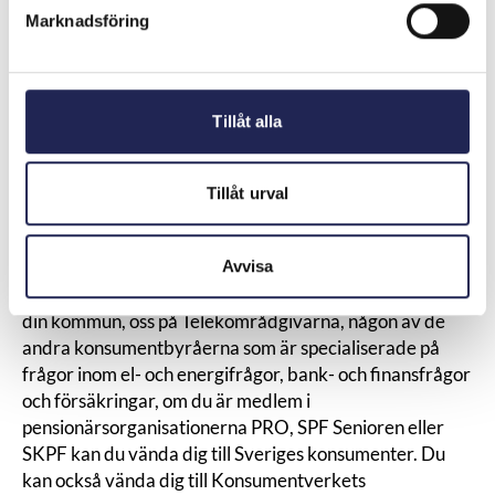
Meddela företaget skriftligt så fort du kan, helst via
Marknadsföring
mejl, att du inte har tackat ja och att fakturan är fel – det
kallas att bestrida fakturan.
Det är alltid företaget som måste bevisa att du tecknat
ett avtal och vad avtalet innehåller för att de ska ha rätt
Tillåt alla
att skicka en faktura. Du är alltså aldrig skyldig att
betala något om det inte finns ett giltigt avtal.
Behöver du hjälp?
Tillåt urval
Bakom den här texten står olika aktörer som ger
oberoende stöd till konsumenter. Vi erbjuder hjälp och
Avvisa
vägledning inom konsumenträtt.
Du kan antingen vända dig till
konsumentvägledningen
i
din kommun, oss på
Telekområdgivarna
, någon av de
andra konsumentbyråerna som är specialiserade på
frågor inom
el- och energifrågor
,
bank- och finansfrågor
och försäkringar
, om du är medlem i
pensionärsorganisationerna PRO, SPF Senioren eller
SKPF kan du vända dig till
Sveriges konsumenter
. Du
kan också vända dig till Konsumentverkets