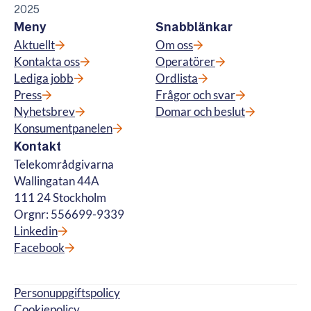
2025
Meny
Snabblänkar
Aktuellt
Om oss
Kontakta oss
Operatörer
Lediga jobb
Ordlista
Press
Frågor och svar
Nyhetsbrev
Domar och beslut
Konsumentpanelen
Kontakt
Telekområdgivarna
Wallingatan 44A
111 24 Stockholm
Orgnr: 556699-9339
Linkedin
Facebook
Personuppgiftspolicy
Cookiepolicy