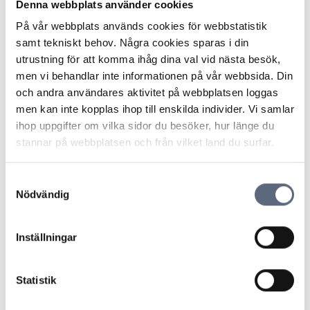
Denna webbplats använder cookies
Tips vid telefonförsäljning:
På vår webbplats används cookies för webbstatistik
Är du inte intresserad? Säg bara nej tack och lägg på
samt tekniskt behov. Några cookies sparas i din
luren.
utrustning för att komma ihåg dina val vid nästa besök,
Är du osäker på vem som ringt upp dig? Fråga! Säljare
men vi behandlar inte informationen på vår webbsida. Din
är skyldiga att uppge varifrån de ringer och varför.
och andra användares aktivitet på webbplatsen loggas
Anteckna namnet på den du pratar med.
men kan inte kopplas ihop till enskilda individer. Vi samlar
Om säljaren har fått dig att signera avtalet under
ihop uppgifter om vilka sidor du besöker, hur länge du
säljsamtalet så är inte avtalet giltigt och du behöver
stannar på webbplatsen och från vilket land du surfar.
därmed inte betala något. Den skriftliga signeringen
måste alltså ske efter samtalet.
I avtalet ska du kunna läsa pris, villkor, eventuell
Samtyckesval
Nödvändig
bindningstid, information om ångerrätt med mera.
Läs igenom det finstilta innan du signerar! Be att få
avtalet hemskickat på papper om du inte känner dig
Inställningar
bekväm med att läsa det i ett sms eller på webben.
Har du redan signerat men ångrar dig? Meddela
företaget skriftligt så fort du kan, helst via mejl.
Statistik
Har du fått en faktura utan att du tackat ja till något?