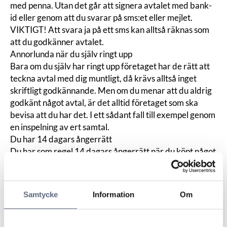
med penna. Utan det går att signera avtalet med bank-
id eller genom att du svarar på sms:et eller mejlet.
VIKTIGT! Att svara ja på ett sms kan alltså räknas som
att du godkänner avtalet.
Annorlunda när du själv ringt upp
Bara om du själv har ringt upp företaget har de rätt att
teckna avtal med dig muntligt, då krävs alltså inget
skriftligt godkännande. Men om du menar att du aldrig
godkänt något avtal, är det alltid företaget som ska
bevisa att du har det. I ett sådant fall till exempel genom
en inspelning av ert samtal.
Du har 14 dagars ångerrätt
Du har som regel 14 dagars ångerrätt när du köpt något
”på distans”. Till distansköp räknas bland annat köp via
telefon. Har du tackat ja kan du alltså oftast ångra dig.
Om du inte fått fullständig och korrekt information om
Samtycke
Information
Om
ångerrätten i samband med att du tackade ja, har du
rätt till längre tid. Det finns undantag från ångerrätten,
för exempelvis bolån och fonder.