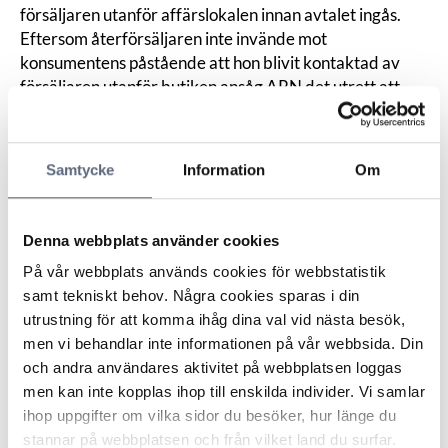
försäljaren utanför affärslokalen innan avtalet ingås.
Eftersom återförsäljaren inte invände mot
konsumentens påstående att hon blivit kontaktad av
försäljaren utanför butiken ansåg ARN det utrett att
både säljaren och konsumenten samtidigt befunnit sig
utanför butiken och att de därefter gått in i butiken för
att ingå avtal. För att en konsument ska anses ha blivit
Samtycke
Information
Om
kontaktad av försäljaren krävs att näringsidkarens
erbjudande ska ha riktats mot en särskild konsument.
ARN skriver bland annat så här:
Denna webbplats använder cookies
“Att enbart erbjuda förbipasserande konsumenter
På vår webbplats används cookies för webbstatistik
reklamblad eller gåvor, såsom tablettaskar, för att locka
samt tekniskt behov. Några cookies sparas i din
in dem i en butik kan enligt nämndens bedömning inte
utrustning för att komma ihåg dina val vid nästa besök,
anses innebära att en sådan kontakt tas som gör att
men vi behandlar inte informationen på vår webbsida. Din
bestämmelsen ska gälla. I ärendet framgår dock att
och andra användares aktivitet på webbplatsen loggas
mötet mellan [konsumenten] och säljaren varit mer
men kan inte kopplas ihop till enskilda individer. Vi samlar
individualiserat än så. Enligt nämndens bedömning
ihop uppgifter om vilka sidor du besöker, hur länge du
riktade sig säljaren till [konsumenten] på ett sätt som
stannar på webbplatsen och från vilket land du surfar.
innebar att hon i vart fall kände sig övertalad att gå in i