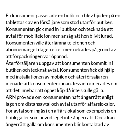
En konsument passerade en butik och blev bjuden på en
tablettask av en försäljare som stod utanför butiken.
Konsumenten gick med in i butiken och tecknade ett
avtal för mobiltelefon men ansåg att hon blivit lurad.
Konsumenten ville återlämna telefonen och
abonnemanget dagen efter men nekades på grund av
att förpackningen var öppnad.
Återförsäljaren uppgav att konsumenten kommit in i
butiken och tecknat avtal. Konsumenten fick då hjälp
med installationen av mobilen och återförsäljaren
menade att konsumenten innan dess informerades om
att det innebar att öppet köp då inte skulle gälla.
ARN prövade om konsumenten haft ångerrätt enligt
lagen om distansavtal och avtal utanför affärslokaler.
För avtal som ingås i en affärslokal som exempelvis en
butik gäller som huvudregel inte ångerrätt. Dock kan
ångerrätt gälla om konsumenten blir kontaktad av