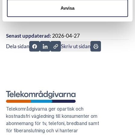
återförsäljaren inte rätt till ersättning för
Avvisa
värdeminskning av mobiltelefonen eller för att
abonnemanget använts.
Senast uppdaterad:
2026-04-27
Dela sidan
Skriv ut sidan
Dela sidan på Facebook
Dela sidan på Linkedin
Telekområdgivarna
Telekområdgivarna ger opartisk och
kostnadsfri vägledning till konsumenter om
abonnemang för tv, telefoni, bredband samt
för fiberanslutning och vi hanterar