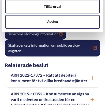
Konsumentverket har konsumenträttslig
Tillåt urval
information om streamingtjänster.
Avvisa
Information om fria kanaler hos Teracom.
Teracoms störningsinformation.
Skatteverkets information om public service-
avgiften.
Relaterade beslut
ARN 2022-17372 – Rätt att debitera
konsument för två olika bredbandstjänster
ARN 2019-10052 – Konsumenten ansågs ha
varit medveten om kostnaden för en