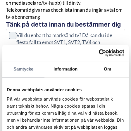
en mediaspelare/tv-hubb) till din tv.
Telekområdgivarnas checklista innan du ingår avtal om
tv-abonnemang
Tänk på detta innan du bestämmer dig
Vill du enbart ha marksänd tv? Då kan du i de
flesta fall ta emot SVT1, SVT2, TV4 och
Kunskapskanalen via antenn.
Bor du i hyreslägenhet eller bostadsrätt utan
Samtycke
Information
Om
avtal med en tv-leverantör finns det en så kallad
vidaresändningsplikt av de marksända kanalerna
utan kostnad.
Denna webbplats använder cookies
Hur kan du ta emot tv-sändningar där du bor
På vår webbplats används cookies för webbstatistik
(marksänt, kabel, fiber, satellit eller bredband)?
samt tekniskt behov. Några cookies sparas i din
utrustning för att komma ihåg dina val vid nästa besök,
Vilket kanalutbud och/eller streamingtjänster vill
men vi behandlar inte informationen på vår webbsida. Din
du ha?
och andra användares aktivitet på webbplatsen loggas