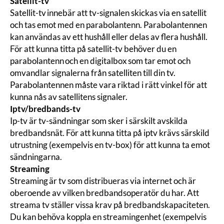
Satellit-tv
Satellit-tv innebär att tv-signalen skickas via en satellit
och tas emot med en parabolantenn. Parabolantennen
kan användas av ett hushåll eller delas av flera hushåll.
För att kunna titta på satellit-tv behöver du en
parabolantenn och en digitalbox som tar emot och
omvandlar signalerna från satelliten till din tv.
Parabolantennen måste vara riktad i rätt vinkel för att
kunna nås av satellitens signaler.
Iptv/bredbands-tv
Ip-tv är tv-sändningar som sker i särskilt avskilda
bredbandsnät. För att kunna titta på iptv krävs särskild
utrustning (exempelvis en tv-box) för att kunna ta emot
sändningarna.
Streaming
Streaming är tv som distribueras via internet och är
oberoende av vilken bredbandsoperatör du har. Att
streama tv ställer vissa krav på bredbandskapaciteten.
Du kan behöva koppla en streamingenhet (exempelvis