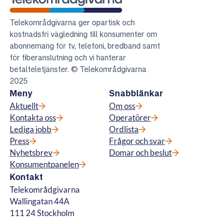
Telekområdgivarna
Telekområdgivarna ger opartisk och
kostnadsfri vägledning till konsumenter om
abonnemang för tv, telefoni, bredband samt
för fiberanslutning och vi hanterar
betalteletjänster. © Telekområdgivarna
2025
Meny
Snabblänkar
Aktuellt
Om oss
Kontakta oss
Operatörer
Lediga jobb
Ordlista
Press
Frågor och svar
Nyhetsbrev
Domar och beslut
Konsumentpanelen
Kontakt
Telekområdgivarna
Wallingatan 44A
111 24 Stockholm