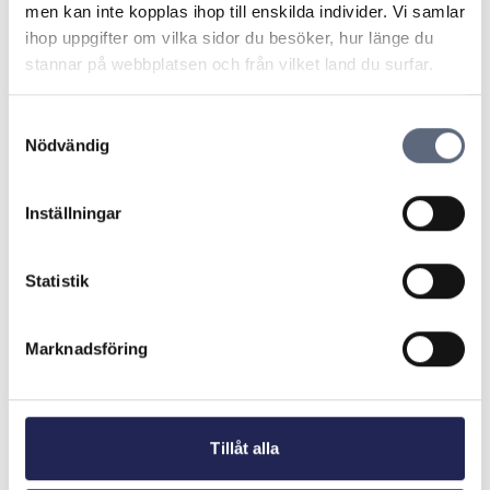
men kan inte kopplas ihop till enskilda individer. Vi samlar
Vilka tilläggstjänster vill du ha (exempelvis HD-tv,
ihop uppgifter om vilka sidor du besöker, hur länge du
flera programkort)?
stannar på webbplatsen och från vilket land du surfar.
Hur vill du kunna kontakta operatören och vilka
Samtyckesval
kontaktvägar erbjuder de?
Nödvändig
Vill du kunna använda tjänsten på annan adress?
Inställningar
Har tjänsten bindningstid?
Statistik
Vad kostar abonnemanget och tillkommer
kostnad för exempelvis hårdvara eller
programkort?
Marknadsföring
Vad gäller vid fel eller avbrott på tjänsten?
Mediemyndigheten har mer information om olika
Tillåt alla
sätt att ta emot tv-sändningar.