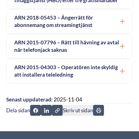
tilläggstjänst (HBO) efter tre gratismånader
ARN 2018-05453 – Ångerrätt för
abonnemang om streamingtjänst
ARN 2015-07796 – Rätt till hävning av avtal
när telefonjack saknas
ARN 2015-04303 – Operatören inte skyldig
att installera teleledning
Senast uppdaterad:
2025-11-04
Dela sidan
Skriv ut sidan
Dela sidan på Facebook
Dela sidan på Linkedin