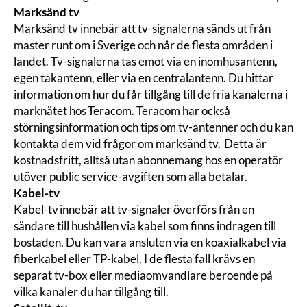
Marksänd tv
Marksänd tv innebär att tv-signalerna sänds ut från
master runt om i Sverige och når de flesta områden i
landet. Tv-signalerna tas emot via en inomhusantenn,
egen takantenn, eller via en centralantenn. Du hittar
information om hur du får tillgång till de fria kanalerna i
marknätet hos Teracom. Teracom har också
störningsinformation och tips om tv-antenner och du kan
kontakta dem vid frågor om marksänd tv. Detta är
kostnadsfritt, alltså utan abonnemang hos en operatör
utöver public service-avgiften som alla betalar.
Kabel-tv
Kabel-tv innebär att tv-signaler överförs från en
sändare till hushållen via kabel som finns indragen till
bostaden. Du kan vara ansluten via en koaxialkabel via
fiberkabel eller TP-kabel. I de flesta fall krävs en
separat tv-box eller
mediaomvandlare
beroende på
vilka kanaler du har tillgång till.