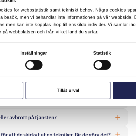
cookies
kies för webbstatistik samt tekniskt behov. Några cookies sparas
svar
ta besök, men vi behandlar inte informationen på vår webbsida.
s men kan inte kopplas ihop till enskilda individer. Vi samlar iho
 på webbplatsen och från vilket land du surfar.
ändringar i kanalutbudet?
Inställningar
Statistik
längre?
rdvara?
Tillåt urval
avhjälps?
eller avbrott på tjänsten?
ör att de skickat ut en tekniker, får de göra det?