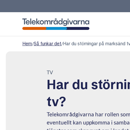
Telekområdgivarna
Hem
/
Så funkar det
/
Har du störningar på marksänd t
TV
Har du störn
tv?
Telekområdgivarna har rollen som
eventuellt kan uppkomma i samba