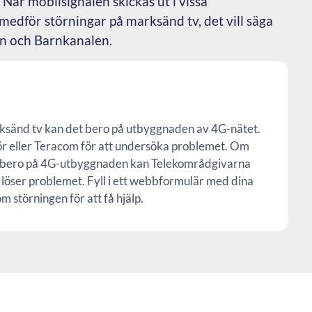
 När mobilsignalen skickas ut i vissa
 medför störningar på marksänd tv, det vill säga
n och Barnkanalen.
ksänd tv kan det bero på utbyggnaden av 4G-nätet.
ör eller Teracom för att undersöka problemet. Om
s bero på 4G-utbyggnaden kan Telekområdgivarna
m löser problemet.
Fyll i ett webbformulär med dina
 störningen för att få hjälp.