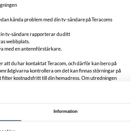
agningen
redan kända problem med din tv-sändare på Teracoms
n tv-sändare rapporterar du ditt
ras webbplats.
rova med en antennförstärkare.
ter att du har kontaktat Teracom, och därför kan bero på
mrådgivarna kontrollera om det kan finnas störningar på
tt filter kostnadsfritt till din hemadress. Om utredningen
lmaster kontaktar vi dig med andra förslag på lösningar.
glöm inte att fylla i:
mmer och ort)
d eller ett fritidsboende
Information
t dig för svar