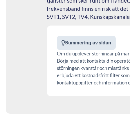
tjänster som sker runt om i landet.
frekvensband finns en risk att det
SVT1, SVT2, TV4, Kunskapskanale
Summering av sidan
Om du upplever störningar på mar
Börja med att kontakta din operat
störningen kvarstår och misstänk
erbjuda ett kostnadsfritt filter so
kontaktuppgifter och information om