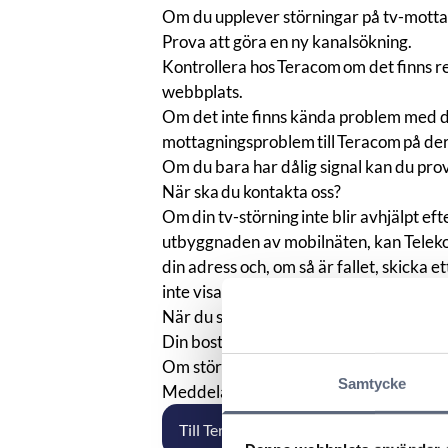
Om du upplever störningar på tv-mott
Prova att göra en ny kanalsökning.
Kontrollera hos Teracom om det finns 
webbplats.
Om det inte finns kända problem med di
mottagningsproblem till Teracom på de
​​​Om du bara har dålig signal kan du p
När ska du kontakta oss?
Om din tv-störning inte blir avhjälpt ef
utbyggnaden av mobilnäten, kan Teleko
din adress och, om så är fallet, skicka e
inte visar att störningen beror på mobi
När du skickar in en
anmälan
till oss så 
Din bostadsadress (gatuadress, postnu
Om störningar är i din permanenta bosta
Samtycke
Meddela om möjligt vad Teracom har get
Till Teracoms webbplats.