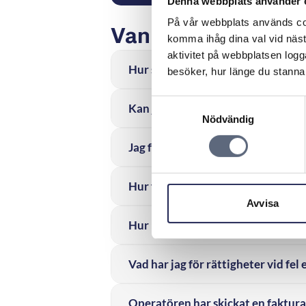
Denna webbplats använder 
På vår webbplats används coo
Vanliga frågor och 
komma ihåg dina val vid näs
aktivitet på webbplatsen logga
Hur ska jag klaga?
besöker, hur länge du stannar
Samtyckesval
Kan jag häva avtalet på grund av 
Nödvändig
Jag får inte in TV4 via min antenn 
Hur felsöker jag en tjänst eller hå
Avvisa
Hur lång tid får det ta innan felet 
Vad har jag för rättigheter vid fel 
Operatören har skickat en faktura f