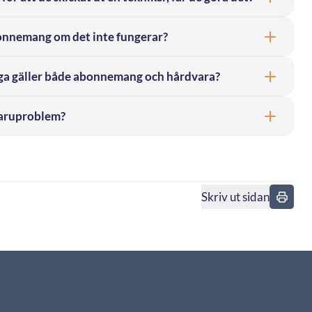
abonnemang om det inte fungerar?
åga gäller både abonnemang och hårdvara?
varuproblem?
Skriv ut sidan
n