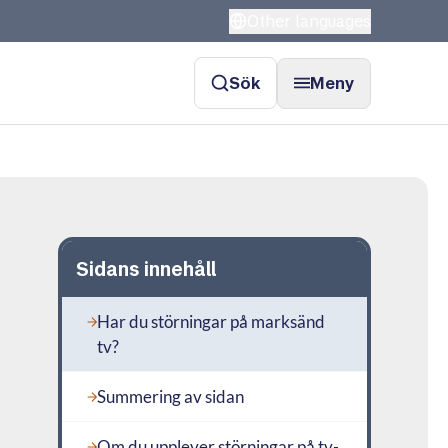
Other languages
Sök
Meny
Sidans innehåll
Har du störningar på marksänd
tv?
Summering av sidan
Om du upplever störningar på tv-