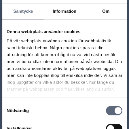
Samtycke
Information
Om
Vilka fel kan jag klaga på?
Har något blivit fel på din fiberanslutning?
Denna webbplats använder cookies
På vår webbplats används cookies för webbstatistik
Din rätt till ersättning om något blivit fel
samt tekniskt behov. Några cookies sparas i din
utrustning för att komma ihåg dina val vid nästa besök,
men vi behandlar inte informationen på vår webbsida. Din
och andra användares aktivitet på webbplatsen loggas
ARN beslut
men kan inte kopplas ihop till enskilda individer. Vi samlar
ihop uppgifter om vilka sidor du besöker, hur länge du
ARN 2020-12133 – Skäligt pris för teknikerbesök när
stannar på webbplatsen och från vilket land du surfar.
konsumenten inte kan visa fel i fiberleveransen
Samtyckesval
ARN 2021-10104 – Begärt pris för reparation av
Nödvändig
fibern var skäligt
Inställningar