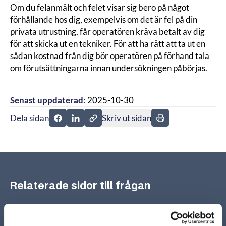
Om du felanmält och felet visar sig bero på något
förhållande hos dig, exempelvis om det är fel på din
privata utrustning, får operatören kräva betalt av dig
för att skicka ut en tekniker. För att ha rätt att ta ut en
sådan kostnad från dig bör operatören på förhand tala
om förutsättningarna innan undersökningen påbörjas.
Senast uppdaterad:
2025-10-30
Dela sidan
Skriv ut sidan
Dela sidan på Facebook
Dela sidan på Linkedin
Relaterade sidor till frågan
Vad har jag för rättigheter vid fel eller avbrott på
tjänsten?