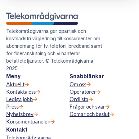
Telekområdgivarna
Telekområdgivarna ger opartisk och
kostnadsfri vägledning till konsumenter om
abonnemang för tv, telefoni, bredband samt
för fiberanslutning och vi hanterar
betalteletjänster. © Telekområdgivarna
2025
Meny
Snabblänkar
Aktuellt
Om oss
Kontakta oss
Operatörer
Lediga jobb
Ordlista
Press
Frågor och svar
Nyhetsbrev
Domar och beslut
Konsumentpanelen
Kontakt
Telekområdgivarna