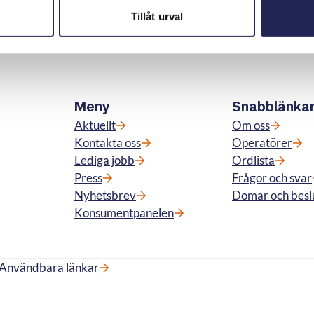
Tillåt urval
Meny
Snabblänka
Aktuellt
Om oss
Kontakta oss
Operatörer
Lediga jobb
Ordlista
Press
Frågor och svar
Nyhetsbrev
Domar och besl
Konsumentpanelen
Användbara länkar