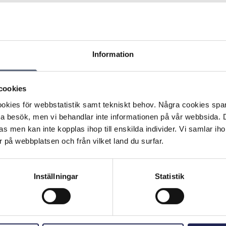
Information
aktpunkt vid eventuella störningar som kan uppkomma i
cookies
r mobila bredband som sker runt om i landet.
kommer närmare varandra i det så kallade frekvensbandet
kies för webbstatistik samt tekniskt behov. Några cookies sparas
band kan orsaka störningar på marksänd TV.
ta besök, men vi behandlar inte informationen på vår webbsida.
s men kan inte kopplas ihop till enskilda individer. Vi samlar iho
 dig till din operatör om det uppstår problem med ditt TV-
 på webbplatsen och från vilket land du surfar.
lpt kan Telekområdgivarna försöka bidra till en lösning.
id störning på marksänd TV finns bakom länken nedan.
Inställningar
Statistik
Skriv ut sidan
n