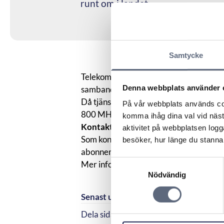
runt om i landet.
Samtycke
Telekområdgivarna har rollen som kont
Denna webbplats använder 
samband med den utbyggnad av nätet fö
Då tjänsterna i och med utbyggnaden 
På vår webbplats används coo
800 MHz finns en risk att mobila bred
komma ihåg dina val vid näs
Kontakta alltid din operatör först
aktivitet på webbplatsen logga
Som konsument ska du alltid först vända
besöker, hur länge du stannar
abonnemang. Om ärendet inte blir avhjä
Samtyckesval
Mer information om vad man kan göra v
Nödvändig
Senast uppdaterad:
2025-10-30
Dela sidan
Dela sidan på Facebook
Dela sidan på Linkedi