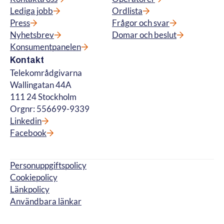
Lediga jobb
Ordlista
Press
Frågor och svar
Nyhetsbrev
Domar och beslut
Konsumentpanelen
Kontakt
Telekområdgivarna
Wallingatan 44A
111 24 Stockholm
Orgnr: 556699-9339
Linkedin
Facebook
Personuppgiftspolicy
Cookiepolicy
Länkpolicy
Användbara länkar