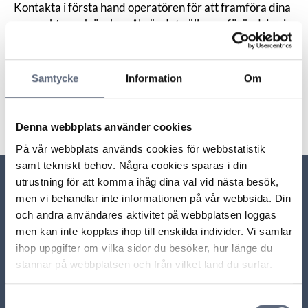
Kontakta i första hand operatören för att framföra dina
synpunkter och önskemål när det gäller en förändring i
ditt avtal.
Samtycke
Information
Om
Senast uppdaterad:
2026-05-08
Dela sidan
Skriv ut sidan
Dela sidan på Facebook
Dela sidan på Linkedin
Denna webbplats använder cookies
På vår webbplats används cookies för webbstatistik
samt tekniskt behov. Några cookies sparas i din
utrustning för att komma ihåg dina val vid nästa besök,
Relaterade sidor till frågan
men vi behandlar inte informationen på vår webbsida. Din
och andra användares aktivitet på webbplatsen loggas
men kan inte kopplas ihop till enskilda individer. Vi samlar
Har du fått ändringar i ditt tv-paket?
ihop uppgifter om vilka sidor du besöker, hur länge du
stannar på webbplatsen och från vilket land du surfar.
ARN beslut
Samtyckesval