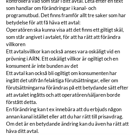
kontrollera vad som står i ditt avtal. Leta efter en text
som handlar om förändringar i kanal- och
programutbud. Det finns framför allt tre saker som har
betydelse för att få häva ett avtal:
Operatören ska kunna visa att det finns ett giltigt skäl,
som står angivet i avtalet, för att ha rätt att förändra
villkoren
Ett avtalsvillkor kan också anses vara oskäligt vid en
prövning i ARN.
Ett oskäligt villkor
är ogiltigt och en
konsument är inte bunden av det
Ett avtal kan också bli ogiltigt om konsumenten har
ingått det utifrån felaktiga förutsättningar, eller om
förutsättningarna förändras på ett betydande sätt efter
att avtalet ingåtts och att operatören/säljaren borde
förstått detta.
En förändring kan t ex innebära att du erbjuds någon
annan kanal istället eller att du har rätt till prisavdrag.
Om det är en betydande ändring kan du även ha rätt att
häva ditt avtal.