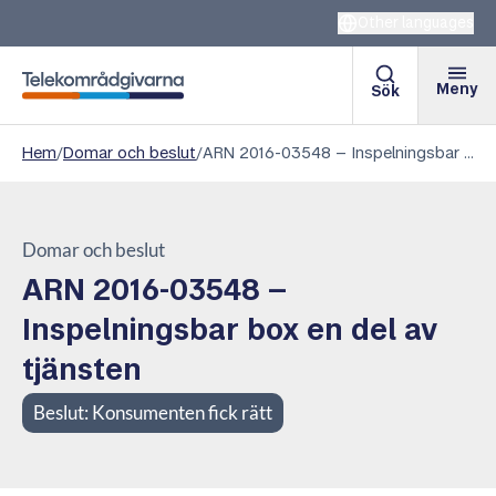
Other languages
Meny
Sök
Telekområdgivarna
Hem
/
Domar och beslut
/
ARN 2016-03548 – Inspelningsbar box en del av tjänsten
Domar och beslut
ARN 2016-03548 –
Inspelningsbar box en del av
tjänsten
Beslut:
Konsumenten fick rätt