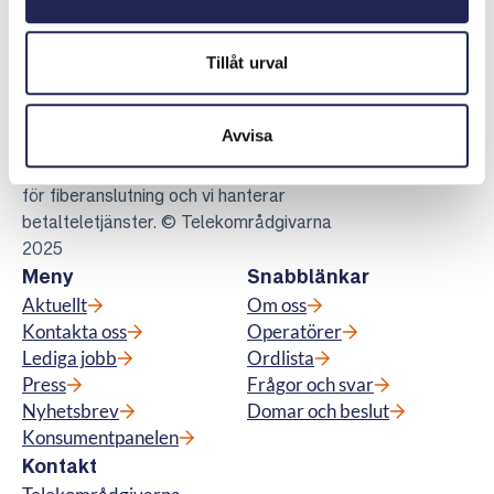
Tillåt urval
Telekområdgivarna
Telekområdgivarna ger opartisk och
Avvisa
kostnadsfri vägledning till konsumenter om
abonnemang för tv, telefoni, bredband samt
för fiberanslutning och vi hanterar
betalteletjänster. © Telekområdgivarna
2025
Meny
Snabblänkar
Aktuellt
Om oss
Kontakta oss
Operatörer
Lediga jobb
Ordlista
Press
Frågor och svar
Nyhetsbrev
Domar och beslut
Konsumentpanelen
Kontakt