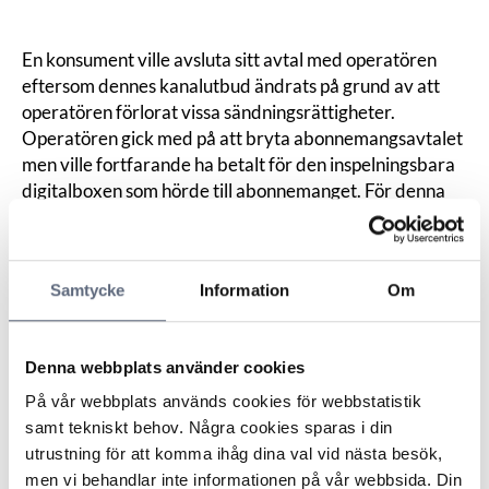
En konsument ville avsluta sitt avtal med operatören
eftersom dennes kanalutbud ändrats på grund av att
operatören förlorat vissa sändningsrättigheter.
Operatören gick med på att bryta abonnemangsavtalet
men ville fortfarande ha betalt för den inspelningsbara
digitalboxen som hörde till abonnemanget. För denna
betalade konsumenten en extra kostnad om 99 kronor
per månad utöver abonnemanget.
Operatören menade att konsumenten enligt de
Samtycke
Information
Om
allmänna villkoren hade rätt att avsluta abonnemanget
vid ändringar men att detta inte ska påverka
skyldigheten att betala för boxen.
Denna webbplats använder cookies
ARN menade att parterna var överens om att
abonnemanget skulle få avslutas enligt villkoren. Vad
På vår webbplats används cookies för webbstatistik
gäller boxen ansåg nämnden att hårdvaran för tjänstens
samt tekniskt behov. Några cookies sparas i din
utförande (digitalboxen) kunde ses som
utrustning för att komma ihåg dina val vid nästa besök,
sammankopplad med tjänsten och därmed som en del
men vi behandlar inte informationen på vår webbsida. Din