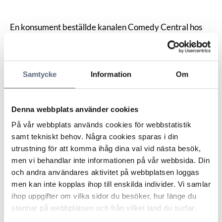
En konsument beställde kanalen Comedy Central hos
en operatör. Konsumenten menade att han beställde
denna kanal för att kunna se The Daily Show.
Programmet togs dock bort och konsumenten hade en
Samtycke
Information
Om
månads uppsägningstid för kanalen. Konsumenten
begärde prisavdrag för den tid han hade betalat för
tjänsten men inte kunnat använda den på det sätt han
Denna webbplats använder cookies
tänkt.
ARN menade att konsumenten inte hade bevisat att
På vår webbplats används cookies för webbstatistik
parterna hade avtalat om att det programutbud
samt tekniskt behov. Några cookies sparas i din
Comedy Central tillhandahöll skulle vara detsamma
utrustning för att komma ihåg dina val vid nästa besök,
under hela avtalsperioden. Konsumenten ansågs inte
men vi behandlar inte informationen på vår webbsida. Din
heller ha bevisat att operatören, när avtalet tecknades,
och andra användares aktivitet på webbplatsen loggas
kände till att det var en förutsättning att ett visst tv-
men kan inte kopplas ihop till enskilda individer. Vi samlar
program skulle ingå i programutbudet. Den
ihop uppgifter om vilka sidor du besöker, hur länge du
omständigheten att the Daily Show togs bort från
stannar på webbplatsen och från vilket land du surfar.
programutbudet ansågs därför inte vara ett så kallat fel