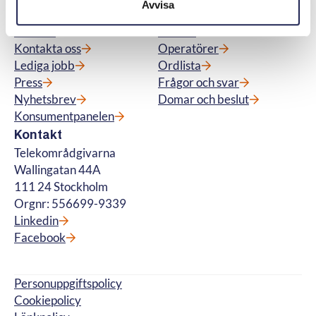
Avvisa
Meny
Snabblänkar
Aktuellt
Om oss
Kontakta oss
Operatörer
Lediga jobb
Ordlista
Press
Frågor och svar
Nyhetsbrev
Domar och beslut
Konsumentpanelen
Kontakt
Telekområdgivarna
Wallingatan 44A
111 24 Stockholm
Orgnr: 556699-9339
Linkedin
Facebook
Personuppgiftspolicy
Cookiepolicy