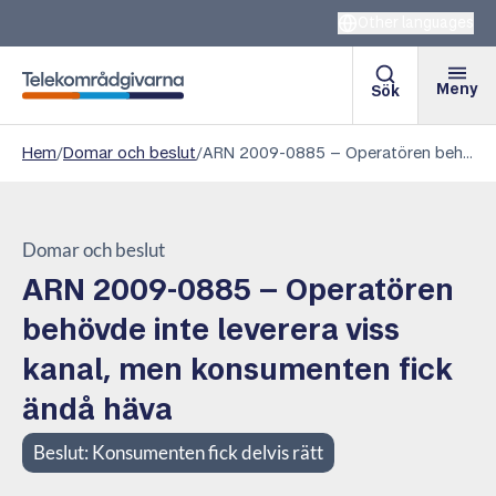
Other languages
Meny
Sök
Telekområdgivarna
Hem
/
Domar och beslut
/
ARN 2009-0885 – Operatören behövde inte leverera viss kanal, men konsumenten fick ändå häva
Domar och beslut
ARN 2009-0885 – Operatören
behövde inte leverera viss
kanal, men konsumenten fick
ändå häva
Beslut:
Konsumenten fick delvis rätt