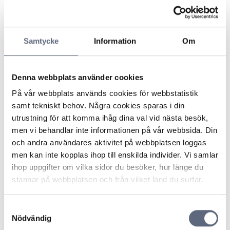
tillfällen blockerade signalen till övriga Europa, och det
inte gick att hitta en lösning på detta, utgick kanalen ur
operatörens utbud. Operatören menade att
konsumenterna fått brev med information om det
Samtycke
Information
Om
inträffade och om att kanalen bytts ut mot en annan
bosnisk kanal. Konsumenterna hade också fått
möjlighet att ändra sina abonnemang. Operatören
Denna webbplats använder cookies
hänvisade också till att man enligt avtalsvillkoren hade
På vår webbplats används cookies för webbstatistik
rätt att ändra innehållet i kanalpaketen.
samt tekniskt behov. Några cookies sparas i din
ARN konstaterade att det var ostridigt att den aktuella
utrustning för att komma ihåg dina val vid nästa besök,
ändringen i kanalutbudet var en ändring som gav
men vi behandlar inte informationen på vår webbsida. Din
konsumenten rätt att säga upp avtalet i enlighet med
och andra användares aktivitet på webbplatsen loggas
avtalsvillkoren. Frågan gällde om konsumenten kunde
men kan inte kopplas ihop till enskilda individer. Vi samlar
kräva att operatören även fortsättningsvis skulle
ihop uppgifter om vilka sidor du besöker, hur länge du
tillhandahålla kanalen eller betala för en
stannar på webbplatsen och från vilket land du surfar.
satellitmottagare.
Nämnden menade att någon möjlighet för operatören
Samtyckesval
att tillhandahålla kanalen inte kunde anses föreligga
Nödvändig
eftersom sändningsrättigheterna var en omständighet