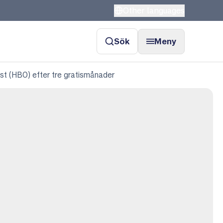
Other languages
Sök
Meny
t (HBO) efter tre gratismånader