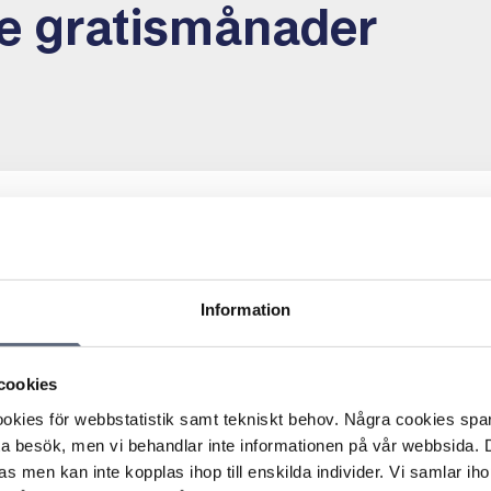
re gratismånader
iterat 99 kronor per månad för tilläggstjänsten ”HBO” i
 hade beställt tjänsten. Konsumenten begärde därför
Information
juden tre fria provmånader för tjänsten över telefon.
telse på avtalet eller instruktion om hur tjänsten
cookies
dold i undermenyer bland andra appar och eftersom
llgänglig hade denne inte heller använt tjänsten.
kies för webbstatistik samt tekniskt behov. Några cookies sparas
dat att avtalet hade ingåtts över en chat som inte fanns
ta besök, men vi behandlar inte informationen på vår webbsida.
s men kan inte kopplas ihop till enskilda individer. Vi samlar iho