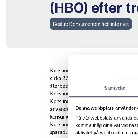
(HBO) efter t
Beslut:
Konsumenten fick inte rätt
Konsumenten menade att operatören deb
cirka 27 månader utan att konsumenten
återbetalning med 2673 kronor.
Samtycke
Konsumenten menade att denne blev erb
Konsumenten fick dock inte någon bekräf
Denna webbplats använder 
används. Tjänsten har visat sig ligga 
konsumenten inte visste att den fanns ti
På vår webbplats används coo
Konsumenten menade att operatören häv
komma ihåg dina val vid näs
sparad.
aktivitet på webbplatsen logga