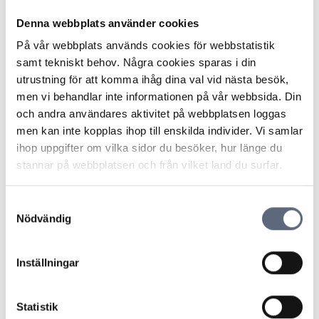
kunna jämföra fördelar och nackdelar, sägerMattias
Denna webbplats använder cookies
Grafström, VD på Telekområdgivarna och ordförande i
På vår webbplats används cookies för webbstatistik
Villagruppen.
samt tekniskt behov. Några cookies sparas i din
utrustning för att komma ihåg dina val vid nästa besök,
En bredbandsanslutning är också en stor investering–
men vi behandlar inte informationen på vår webbsida. Din
är det värt det?
och andra användares aktivitet på webbplatsen loggas
Det finns stora fördelar med ett snabbt bredband till
men kan inte kopplas ihop till enskilda individer. Vi samlar
hemmet,men i många fall är informationen inte
ihop uppgifter om vilka sidor du besöker, hur länge du
tillräckligt tydlig om vilka dessa är.Alla som har
stannar på webbplatsen och från vilket land du surfar.
möjlighet väljer därför inte att ansluta sin fastighet.
Etthuvudfokus för Villagruppen blir därför att arbeta
för att förbättrakommunikationen mellan operatörer
Samtyckesval
Nödvändig
och konsumenter, vad gäller till exempelvillkor och
alternativ.
– När så pass många aktörer är inblandade, privata
Inställningar
ochoffentliga, och man använder olika tekniker och
olika affärsmodeller, kan detuppstå hinder som bromsar
utbyggnaden. Ett klart hinder är till exempel hursvårt
Statistik