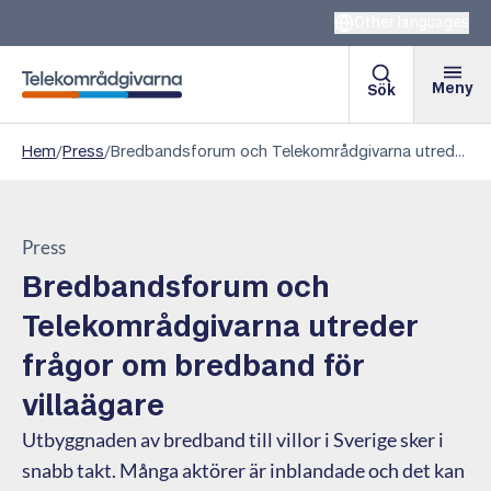
Other languages
Meny
Sök
Telekområdgivarna
Hem
/
Press
/
Bredbandsforum och Telekområdgivarna utreder frågor om bredband för villaägare
Press
Bredbandsforum och
Telekområdgivarna utreder
frågor om bredband för
villaägare
Utbyggnaden av bredband till villor i Sverige sker i
snabb takt. Många aktörer är inblandade och det kan