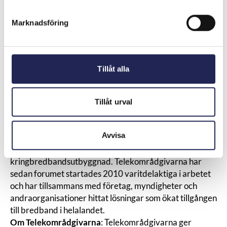
det är för en konsument att få en överblick. Men det kan
finnas fler. Därförär det mycket viktigt att vi
Marknadsföring
säkerställer att utbyggnaden av bredband tillvillor sker
på ett sådant sätt att såmånga som möjligt erbjuds
anslutning och också ges bra förutsättningar att göraett
väl genomtänkt val, avslutar Mattias Grafström.
Tillåt alla
Villagruppen inleder sitt arbete i juni 2014
ochslutrapportering ska ske i maj 2015.
Tillåt urval
Om Bredbandsforum:
Regeringens Bredbandsforum
Avvisa
är en viktigdel av Sveriges nationella
bredbandsstrategi, och främjar samverkan
kringbredbandsutbyggnad. Telekområdgivarna har
sedan forumet startades 2010 varitdelaktiga i arbetet
och har tillsammans med företag, myndigheter och
andraorganisationer hittat lösningar som ökat tillgången
till bredband i helalandet.
Om Telekområdgivarna
: Telekområdgivarna ger