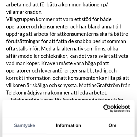
arbetamed att förbättra kommunikationen på
villamarknaden.
Villagruppen kommer att vara ett stöd för både
operatöreroch konsumenter och har bland annat till
uppdrag att arbeta för attkonsumenterna ska få bättre
förutsättningar för att fatta de snabba beslut somman
ofta ställs inför. Med alla alternativ som finns, olika
affärsmodeller ochtekniker, kan det vara svårt att veta
vad man köper. Kraven måste vara höga påatt
operatörer och leverantörer ger snabb, tydlig och
korrekt information, ochatt konsumenten kan lita på att
villkoren är skäliga och schyssta. MattiasGrafström från
Telekområdgivarna kommer att leda arbetet.
– Telekområdgivarna får återkommande frågor från
konsumentersom erbjuds fiberbaserat bredband.
Oftast bekymrar man sig över ekonomin,villkoren eller
så vill man veta vilka alternativ som finns. I många fall
Samtycke
Information
Om
sättskonsumenten under press, det måste fattas snabba
beslut. Vi vill att det skabli lättare för en villaägare att