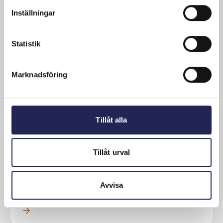
Consumer affairs
20 August, 2024
Inställningar
Ny branschöverenskommelse om etisk
försäljning
Statistik
En ny Branschöverenskommelse om etisk
försäljning har nyligen signerats av
mobiloperatörer...
Marknadsföring
Läs mer om denna Press
Tillåt alla
Telecommunication, mobile telephony
19 June, 2024
Tillåt urval
Telekområdgivarna föreslår ändring av
e-handelslagen
Telekområdgivarna föreslår en ändring av e-
Avvisa
handelslagen angående informationskravet på
att ange...
Läs mer om denna Press