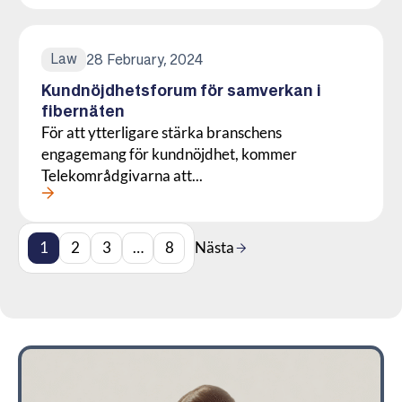
Law
28 February, 2024
Kundnöjdhetsforum för samverkan i
fibernäten
För att ytterligare stärka branschens
engagemang för kundnöjdhet, kommer
Telekområdgivarna att...
Läs mer om denna Press
1
2
3
…
8
Nästa