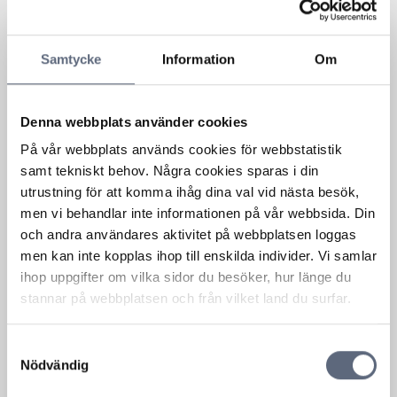
Telecom
28 November, 2024
Samtycke
Information
Om
Jultomten vill ge klappar till barnen, inte
bedragarna!
Under Black Week och julen ökar
Denna webbplats använder cookies
bedrägeriförsök, ofta via bluffsms och...
Läs mer om denna Press
På vår webbplats används cookies för webbstatistik
samt tekniskt behov. Några cookies sparas i din
utrustning för att komma ihåg dina val vid nästa besök,
men vi behandlar inte informationen på vår webbsida. Din
Law
10 September, 2024
och andra användares aktivitet på webbplatsen loggas
Telekområdgivarnas vanligaste klagomål
men kan inte kopplas ihop till enskilda individer. Vi samlar
– hur kan konsumenter undvika dem?
ihop uppgifter om vilka sidor du besöker, hur länge du
Under första halvåret 2024 var 75 procent av
stannar på webbplatsen och från vilket land du surfar.
Telekområdgivarnas ärenden klagomål,...
Läs mer om denna Press
Samtyckesval
Nödvändig