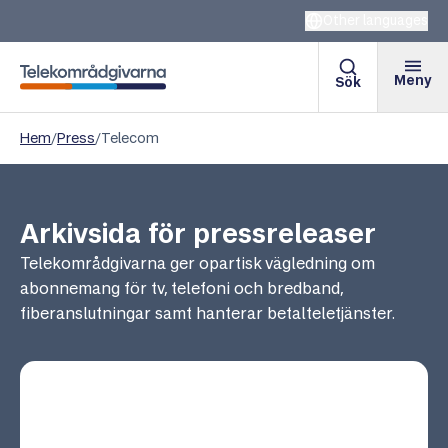
Other languages
Meny
Sök
Telekområdgivarna
Hem
/
Press
/
Telecom
Arkivsida för pressreleaser
Telekområdgivarna ger opartisk vägledning om
abonnemang för tv, telefoni och bredband,
fiberanslutningar samt hanterar betalteletjänster.