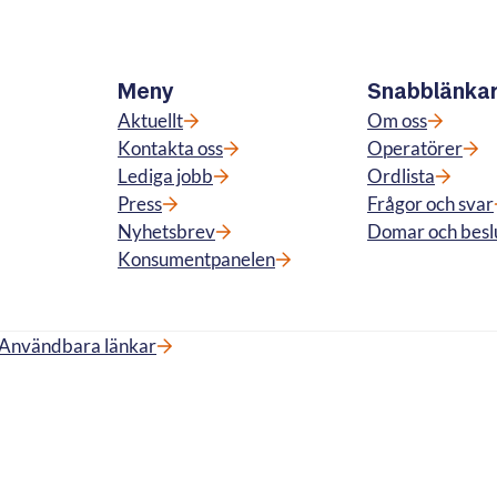
Meny
Snabblänka
Aktuellt
Om oss
Kontakta oss
Operatörer
Lediga jobb
Ordlista
Press
Frågor och svar
Nyhetsbrev
Domar och besl
Konsumentpanelen
Användbara länkar