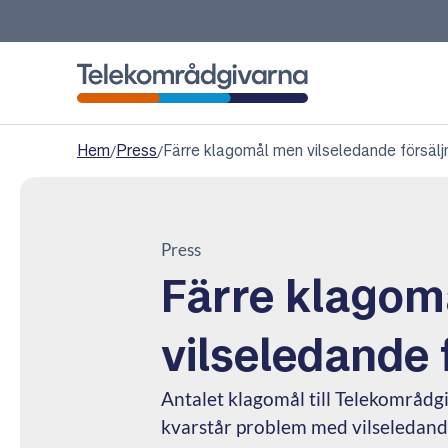
Telekområdgivarna
Hem
/
Press
/
Färre klagomål men vilseledande försälj
Press
Färre klagom
vilseledande 
Antalet klagomål till Telekområd
kvarstår problem med vilseledande 