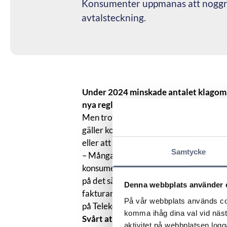
Konsumenter uppmanas att noggra
avtalsteckning.
Under 2024 minskade antalet klagomå
nya regler kring betalteletjänster, vil
Men trots minskningen finns fortfarand
gäller konsumenter som anser sig ha bli
eller att de vilseletts av felaktig inform
Samtycke
– Många kunder upplever att försäljare 
konsumentens nuvarande operatör, när d
på det säljaren sagt och kontrollerar int
Denna webbplats använder 
fakturan kommer och ångerfristen är 
På vår webbplats används coo
på Telekområdgivarna.
komma ihåg dina val vid näs
Svårt att säga upp avtal
aktivitet på webbplatsen logga