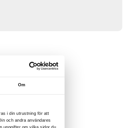
Om
 i din utrustning för att
 Din och andra användares
p uppgifter om vilka sidor du