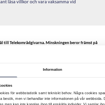
nt läsa villkor och vara vaksamma vid
l till Telekområdgivarna. Minskningen beror främst på
ket har lett till färre klagomål inom det området.
e problem kvar i branschen. Det vanligaste klagomålet
vit kund hos en operatör utan att ha gett sitt godkännande,
ation.
Information
ringer och ger intryck av att de representerar
et i själva verket handlar om ett annat bolag. Man litar
e bekräftelsen, utan upptäcker att det är fel först när
cookies
passerad, säger Camilla Brogren, Kommunikationsansvarig
kies för webbstatistik samt tekniskt behov. Några cookies sparas
ta besök, men vi behandlar inte informationen på vår webbsida.
s men kan inte kopplas ihop till enskilda individer. Vi samlar iho