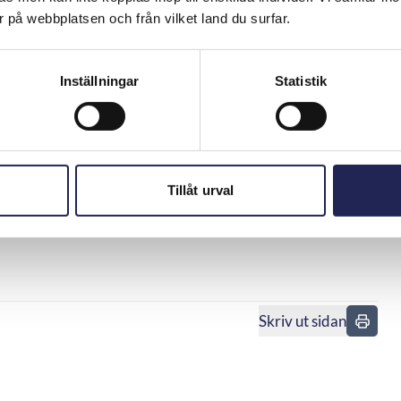
nter har svårt att säga upp sina avtal.
 på webbplatsen och från vilket land du surfar.
 att muntliga uppsägningar inte registreras, eller att
ng som försvårar uppsägningar för exempelvis gode män och
Inställningar
Statistik
steckning, både via telefon och i butik
r att vara extra noggranna när de tecknar avtal och att
aget. Många tror också felaktigt att det finns en ångerrätt
 lagen.
Tillåt urval
arig, Telekområdgivarna
Skriv ut sidan
n