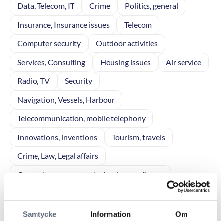
Data, Telecom, IT
Crime
Politics, general
Insurance, Insurance issues
Telecom
Computer security
Outdoor activities
Services, Consulting
Housing issues
Air service
Radio, TV
Security
Navigation, Vessels, Harbour
Telecommunication, mobile telephony
Innovations, inventions
Tourism, travels
Crime, Law, Legal affairs
Computers, computer technology, software
Leisure boats, Boating
Partnerships, cooperations
Electronic business, communication
Interior design
Samtycke
Information
Om