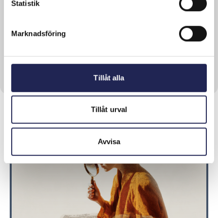
Statistik
Färre klagomål men vilseledande
försäljning kvarstår
Antalet klagomål till Telekområdgivarna
Marknadsföring
minskade med 32 % 2024. Trots detta...
Läs mer om denna Press
Tillåt alla
Tillåt urval
Avvisa