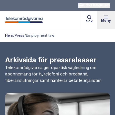
Other languages
Meny
Sök
Telekområdgivarna
Hem
/
Press
/
Employment law
Arkivsida för pressreleaser
Telekområdgivarna ger opartisk vägledning om
abonnemang för tv, telefoni och bredband,
fiberanslutningar samt hanterar betalteletjänster.