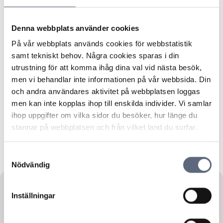
Building industry
Economy, Finance
Garden
Denna webbplats använder cookies
Computer games
Tourism
På vår webbplats används cookies för webbstatistik
Business enterprise, General
Home electronics
samt tekniskt behov. Några cookies sparas i din
Police matters
Infrastructure, Communication
utrustning för att komma ihåg dina val vid nästa besök,
men vi behandlar inte informationen på vår webbsida. Din
Municipal services
Sales
Elderly care
och andra användares aktivitet på webbplatsen loggas
men kan inte kopplas ihop till enskilda individer. Vi samlar
Real Estate, facilities management
Personal finance
ihop uppgifter om vilka sidor du besöker, hur länge du
Reports
Network products
Vacation
stannar på webbplatsen och från vilket land du surfar.
Forest Management
Consumer affairs
Samtyckesval
Legal affairs
Agriculture
Nödvändig
Inställningar
Employment law
21 February, 2025