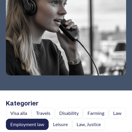
Kategorier
Visa alla
Travels
Disability
Farming
Law
Employment law
Leisure
Law, Justice