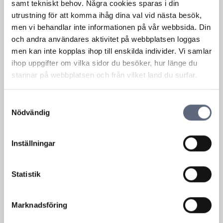
samt tekniskt behov. Några cookies sparas i din
utrustning för att komma ihåg dina val vid nästa besök,
men vi behandlar inte informationen på vår webbsida. Din
och andra användares aktivitet på webbplatsen loggas
men kan inte kopplas ihop till enskilda individer. Vi samlar
ihop uppgifter om vilka sidor du besöker, hur länge du
Avsluta eller ändra ett avtal
stannar på webbplatsen och från vilket land du surfar.
Olika sätt att avsluta ett abonnemang
Samtyckesval
Nödvändig
Om en operatör eller leverantör gör
ändringar i avtalet
Inställningar
Ska du flytta till ny adress?
Statistik
Visa fler
Marknadsföring