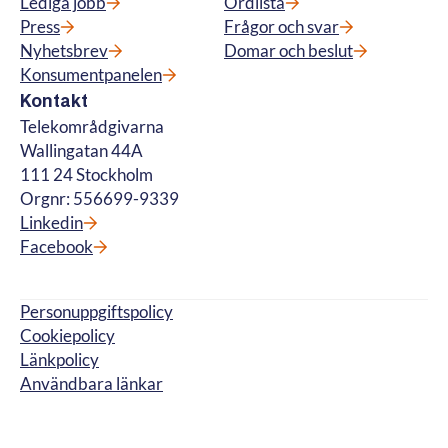
Lediga jobb
Ordlista
Press
Frågor och svar
Nyhetsbrev
Domar och beslut
Konsumentpanelen
Kontakt
Telekområdgivarna
Wallingatan 44A
111 24 Stockholm
Orgnr: 556699-9339
Linkedin
Facebook
Personuppgiftspolicy
Cookiepolicy
Länkpolicy
Användbara länkar