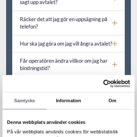
sagt upp avtalet?
Räcker det att jag gör en uppsägning på
telefon?
Hur ska jag göra om jag vill ångra avtalet?
Får operatören ändra villkor om jag har
bindningstid?
Jag ska flytta och kan inte använda
tjänsten på min nya adress, kan jag säga
upp avtalet fast jag har bindningstid kvar
Samtycke
Information
Om
då?
Denna webbplats använder cookies
Måste jag betala för hårdvaran om jag
får säga upp abonnemanget?
På vår webbplats används cookies för webbstatistik