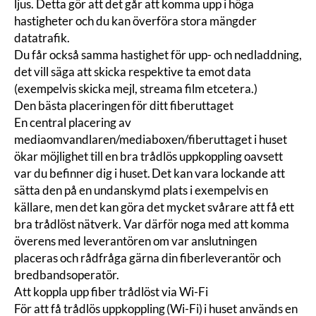
ljus. Detta gör att det går att komma upp i höga
hastigheter och du kan överföra stora mängder
datatrafik.
Du får också samma hastighet för upp- och nedladdning,
det vill säga att skicka respektive ta emot data
(exempelvis skicka mejl, streama film etcetera.)
Den bästa placeringen för ditt fiberuttaget
En central placering av
mediaomvandlaren/mediaboxen/
fiberuttaget i huset
ökar möjlighet till en bra trådlös uppkoppling oavsett
var du befinner dig i huset. Det kan vara lockande att
sätta den på en undanskymd plats i exempelvis en
källare, men det kan göra det mycket svårare att få ett
bra trådlöst nätverk. Var därför noga med att komma
överens med leverantören om var anslutningen
placeras och rådfråga gärna din fiberleverantör och
bredbandsoperatör.
Att koppla upp fiber trådlöst via Wi-Fi
För att få trådlös uppkoppling (
Wi-Fi)
i huset används en