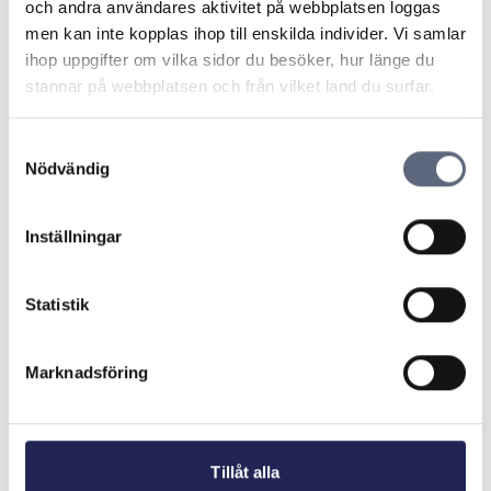
och andra användares aktivitet på webbplatsen loggas
ARN 2019–01057 – Ej fel på tjänst när
men kan inte kopplas ihop till enskilda individer. Vi samlar
router placerats på avtalad plats
ihop uppgifter om vilka sidor du besöker, hur länge du
stannar på webbplatsen och från vilket land du surfar.
ARN 2018–07965 - Lägre hastighet än
avtalat vid trådlös anslutning är inte fel på
Samtyckesval
tjänsten
Nödvändig
ARN 2018-12187 – Rätt att häva avtal på
Inställningar
grund av låg bredbandshastighet
Statistik
ARN 2017-08961 – Konsumenten kunde
inte bevisa muntligt löfte om att trådlös
anslutning skulle fungera
Marknadsföring
ARN 2016-03461 – Låg hastighet inte skäl
att få avbryta avtal om mobilt bredband
Tillåt alla