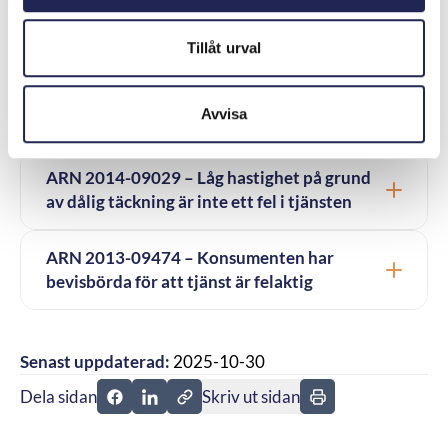
ARN 2016-02098 – Muntliga löften om
trådlösa tjänster kunde inte bevisas
Tillåt urval
ARN 2015-03188 – Låg bredbandshastighet
Avvisa
under en längre tid
ARN 2014-09029 – Låg hastighet på grund
av dålig täckning är inte ett fel i tjänsten
ARN 2013-09474 – Konsumenten har
bevisbörda för att tjänst är felaktig
Senast uppdaterad:
2025-10-30
Dela sidan
Skriv ut sidan
Dela sidan på Facebook
Dela sidan på Linkedin