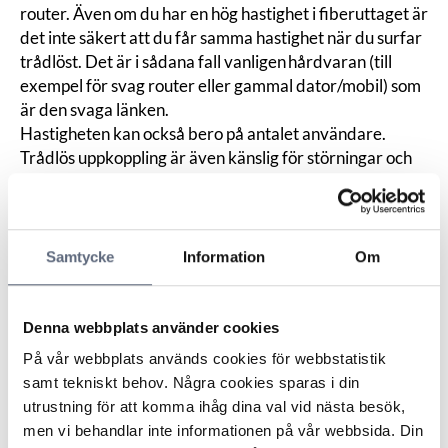
router
. Även om du har en hög
hastighet
i fiberuttaget är
det inte säkert att du får samma hastighet när du surfar
trådlöst. Det är i sådana fall vanligen hårdvaran (till
exempel för svag router eller gammal dator/mobil) som
är den svaga länken.
Hastigheten kan också bero på antalet användare.
Trådlös uppkoppling är även känslig för störningar och
hinder, som magnetiska fält och tjocka väggar. Det
innebär att hastigheten påverkas av både var i hemmet
du befinner dig och hur många andra trådlösa enheter
som kopplar upp sig samtidigt.
Samtycke
Information
Om
Vad är skillnaden på ett öppet och ett slutet nät?
Det finns både
öppna
och
slutna
fibernät.
Om nätet är öppet kan du välja mellan flera operatörer
Denna webbplats använder cookies
som erbjuder tjänster. Annars har du bara en operatör
På vår webbplats används cookies för webbstatistik
för till exempel tv och bredband.
samt tekniskt behov. Några cookies sparas i din
utrustning för att komma ihåg dina val vid nästa besök,
Relaterade beslut
men vi behandlar inte informationen på vår webbsida. Din