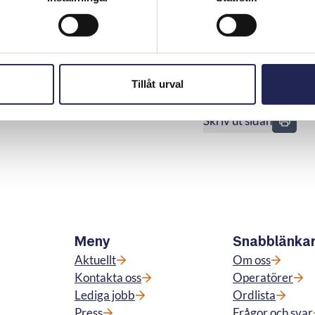
å är fallet. Konsumenten har inte kunnat bevisa att löfte
i avtalet har lämnats. Det ansågs därför inte bevisat att
ick därför inte någon ersättning.
Tillåt urval
Skriv ut sidan
n
Meny
Snabblänka
Aktuellt
Om oss
Kontakta oss
Operatörer
Lediga jobb
Ordlista
Press
Frågor och svar