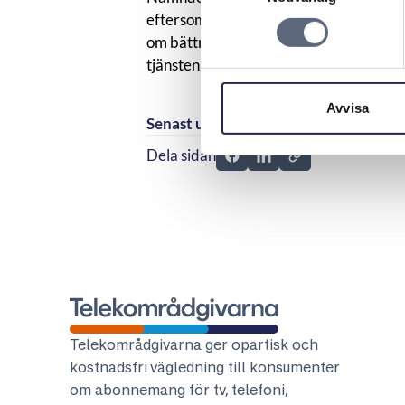
eftersom konsumenten gör gällande att s
om bättre hastighet än vad som framgår 
tjänsten var felaktig och konsumenten f
Avvisa
Senast uppdaterad:
2026-04-27
Dela sidan
Dela sidan på Facebook
Dela sidan på Linkedi
Telekområdgivarna
Telekområdgivarna ger opartisk och
kostnadsfri vägledning till konsumenter
om abonnemang för tv, telefoni,