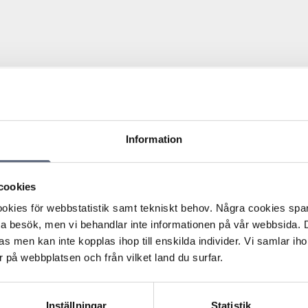
bredband, men hastigheten var dålig. Konsumenten gjorde
löfte om att hastigheten skulle bli bättre. Det blev inte
Information
talet.
sation till konsumenten med 600 kronor. Konsumenten
till bolaget borde betalas tillbaka, och ersättning för
cookies
alas.
kies för webbstatistik samt tekniskt behov. Några cookies sparas
ed en täckningsgaranti på 14 dagar. Konsumenten skulle få
ta besök, men vi behandlar inte informationen på vår webbsida.
 tjänsten. I avtalsvillkoren framgick att
s men kan inte kopplas ihop till enskilda individer. Vi samlar iho
 och max 16 Mbit/sek. När konsumenten reklamerade
 på webbplatsen och från vilket land du surfar.
 kunde visa något fel på tjänsten. Bolaget lät ändå
ag motsvarande 3 månadsavgifter.
enten som har bevisbördan för att tjänsten är felaktig
Inställningar
Statistik