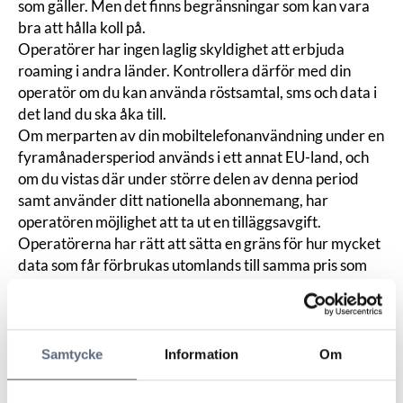
som gäller. Men det finns begränsningar som kan vara
bra att hålla koll på.
Operatörer har ingen laglig skyldighet att erbjuda
roaming i andra länder. Kontrollera därför med din
operatör om du kan använda röstsamtal, sms och data i
det land du ska åka till.
Om merparten av din mobiltelefonanvändning under en
fyramånadersperiod används i ett annat EU-land, och
om du vistas där under större delen av denna period
samt använder ditt nationella abonnemang, har
operatören möjlighet att ta ut en tilläggsavgift.
Operatörerna har rätt att sätta en gräns för hur mycket
data som får förbrukas utomlands till samma pris som
hemma. Denna gräns beräknas med hjälp av en modell
som finns i bakomliggande EU-lagstiftning. Det innebär
att om du exempelvis har fri surf i ditt abonnemang i
Sverige, kan du inte räkna med att få använda så
Samtycke
Information
Om
mycket data utomlands.
En operatör kan också få tillstånd att ta ut en