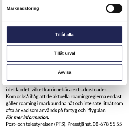
Fler tips inför semestern
Marknadsföring
Tänk på att vissa tjänster och appar automatiskt kan
använda sig av datatrafik utan att du ser det, till
exempel e-postlåda. Det går att slå av detta i din
telefon.
Tillåt alla
Många hotell och caféer erbjuder WiFi. Kontrollera att
det är ett kostnadsfritt nätverk du ansluter dig till. Var
Tillåt urval
också försiktig med att överföra känslig information när
du är uppkopplad mot ett publikt trådlöst nätverk.
Om du befinner dig nära gränsen till ett land som inte
Avvisa
omfattas av EU:s roamingregler bör du vara
uppmärksam så att du inte kopplas upp mot ett mobilnät
i det landet, vilket kan innebära extra kostnader.
Kom också ihåg att de aktuella roamingreglerna endast
gäller roaming i markbundna nät och inte satellitnät som
ofta är vad som används på fartyg och i flygplan.
För mer information:
Post- och telestyrelsen (PTS), Presstjänst, 08-678 55 55