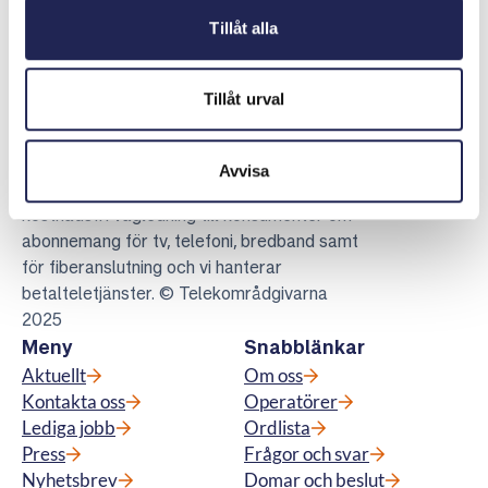
Tillåt alla
Tillåt urval
Telekområdgivarna
Avvisa
Telekområdgivarna ger opartisk och
kostnadsfri vägledning till konsumenter om
abonnemang för tv, telefoni, bredband samt
för fiberanslutning och vi hanterar
betalteletjänster. © Telekområdgivarna
2025
Meny
Snabblänkar
Aktuellt
Om oss
Kontakta oss
Operatörer
Lediga jobb
Ordlista
Press
Frågor och svar
Nyhetsbrev
Domar och beslut