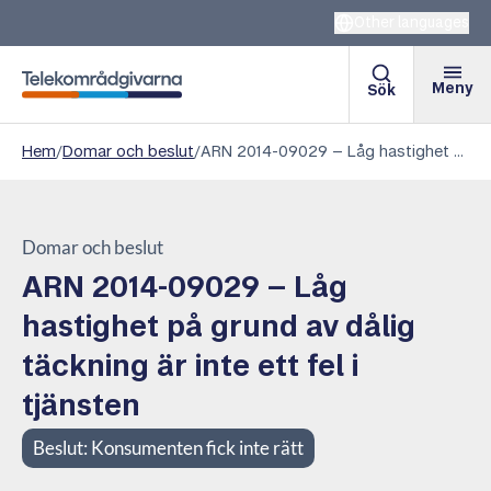
Other languages
Meny
Sök
Telekområdgivarna
Hem
/
Domar och beslut
/
ARN 2014-09029 – Låg hastighet på grund av dålig täckning är inte ett fel i tjänsten
Domar och beslut
ARN 2014-09029 – Låg
hastighet på grund av dålig
täckning är inte ett fel i
tjänsten
Beslut:
Konsumenten fick inte rätt