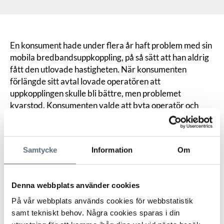
En konsument hade under flera år haft problem med sin
mobila bredbandsuppkoppling, på så sätt att han aldrig
fått den utlovade hastigheten. När konsumenten
förlängde sitt avtal lovade operatören att
uppkopplingen skulle bli bättre, men problemet
kvarstod. Konsumenten valde att byta operatör och
kunde då få mycket högre hastighet.
Konsumenten begärde därför att få avsluta sitt
ursprungliga avtal omgående. Konsumenten ville inte
Samtycke
Information
Om
heller betala slutfakturan som han fick när han sa upp
avtalet.
Operatören menade att det inte fanns någon viss
Denna webbplats använder cookies
utlovad hastighet utan att avtalet avsåg en
normalhastighet. Men normalhastigheten förutsätter
På vår webbplats används cookies för webbstatistik
att det finns täckning på platsen för användandet.
samt tekniskt behov. Några cookies sparas i din